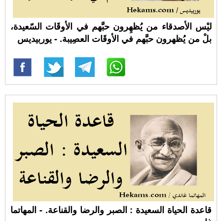
ليْس الأصدقاء من يُظهِرون حبَّهم في الأوقَات السّعيدة،
بلْ من يُظهرون حبَّهم في الأوقَات العصِيبة. - يوربيديس
قاعدة الحياة السعيدة : الصبر والرضا والقناعة. - المهاتما