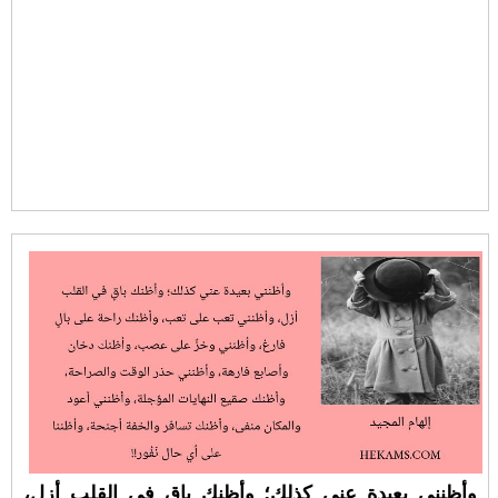
وأظنني بعيدة عني كذلك؛ وأظنك باقٍ في القلب أزل،