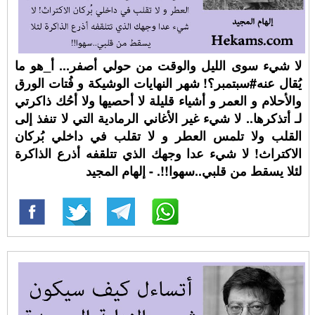
لا شيء سوى الليل والوقت من حولي أصفر... أ_هو ما
يُقال عنه#سبتمبر؟! شهر النهايات الوشيكة و فُتات الورق
والأحلام و العمر و أشياء قليلة لا أحصيها ولا أحُك ذاكرتي
لـ أتذكرها.. لا شيء غير الأغاني الرمادية التي لا تنفذ إلى
القلب ولا تلمس العطر و لا تقلب في داخلي بُركان
الاكتراث! لا شيء عدا وجهك الذي تتلقفه أذرع الذاكرة
لئلا يسقط من قلبي..سهوا!!. - إلهام المجيد