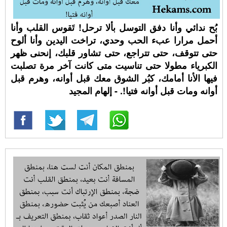
بُح ندائي وأنا دفق التوسل بألا ترحل! تَقوس القلب وأنا
أحمل مرارا عبء الحب وحدي، تراخت اليدين وأنا ألوح
حتى تتوقف، حتى تتراجع، حتى تشاور قلبك، إنحنى ظهر
الكبرياء مطولا حتى تناسيت متى كانت آخر مرة تصلبت
فيها الأنا أمامك، كبُر الشوق معك قبل أوانه، وهرم قبل
أوانه ومات قبل أوانه فتيا!. - إلهام المجيد