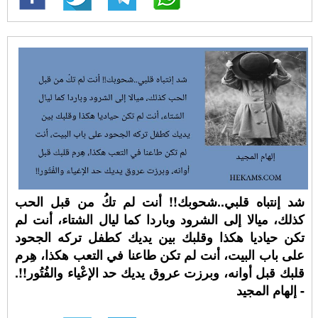
شد إنتباه قلبي..شحوبك!! أنت لم تكُ من قبل الحب
كذلك، ميالا إلى الشرود وباردا كما ليال الشتاء، أنت لم
تكن حياديا هكذا وقلبك بين يديك كطفل تركه الجحود
على باب البيت، أنت لم تكن طاعنا في التعب هكذا، هِرم
قلبك قبل أوانه، وبرزت عروق يديك حد الإعْياء والفُتُور!!.
- إلهام المجيد