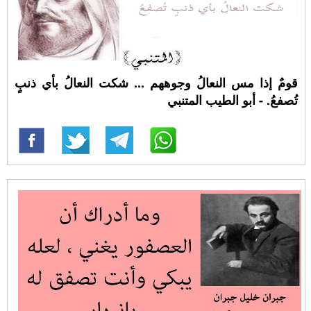
قومٌ إذا مس النعالُ وجوههم ... شكت النعالُ بأي ذنبٍ
تُصفعُ. - أبو الطيب المتنبي