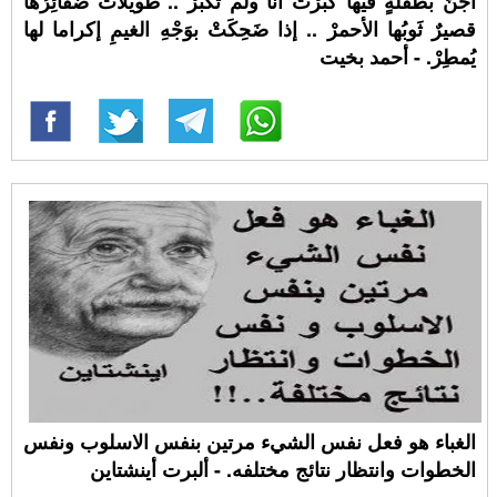
أُجَنُّ بطفلةٍ فيها كَبُرْتُ أنا ولم تَكْبُرْ .. طويلاتٌ ضفائِرُهَا
قصيرٌ ثَوبُها الأحمرْ .. إذا ضَحِكَتْ بوَجْهِ الغيمِ إكراما لها
يُمطِرْ. - أحمد بخيت
الغباء هو فعل نفس الشيء مرتين بنفس الاسلوب ونفس
الخطوات وانتظار نتائج مختلفه. - ألبرت أينشتاين