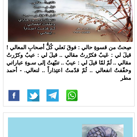
صِحتُ من قسوةِ حالي : فوقَ نَعلي كُلُّ أصحابِ المعالي !
قيلَ لي : عَيبٌ فكرّرتُ مقالي .. قيلَ لي : عيبٌ وكرّرتُ
مقالي .. ثُمّ لمّا قيلَ لي : عيبٌ .. تنبّهتُ إلى سـوءِ عباراتي
وخفّفتُ انفعالي .. ثُمّ قدّمتُ اعتِذاراً .. لنعالي. - أحمد
مطر