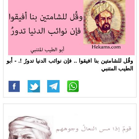
وقُل للشامتين بنا افيقوا .. فإن نوائب الدنيا تدورُ !. - أبو
الطيب المتنبي