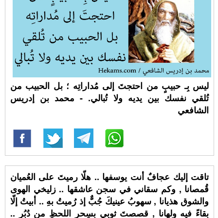
ليس بِـ حبيبٍ من احتجتَ إلى مُداراتِه ؛ بل الحبيب من
تُلقي نفسك بين يديه ولا تُبالي. - محمد بن إدريس
الشافعي
تاقت إليك عجافٌ أنت يوسفها .. هلّا رميتَ على العُميان
قُمصانا , وكم سقاني في سجن عاشقها .. زليخي الهوى
والشوق هذيانا , سهوبُ عينيكَ جُبٌّ إذ رُميتُ بهِ .. أبيتُ إلّا
بقاءً فيه ولهانا , قصصتَ ثوبي بسِحر اللحظِ من دُبُرٍ ..