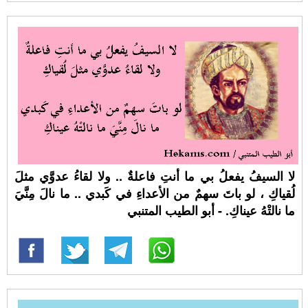
لا السيفُ يفعلُ بي ما أنتِ فاعلةٌ .. ولا لقاءُ عدوَّي مثلَ
لُقياكِ ، لو باتَ سهمٌ من الأعداءِ في كَبدي .. ما نالَ مِنَّيَ
ما نالتْهُ عيناكِ. - أبو الطيب المتنبي