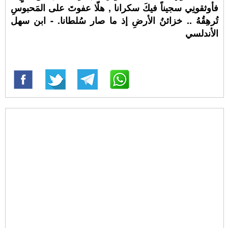
فأوثقونِي سجيناً فيكَ سكرانا , هلّا عفوتَ على المَحبوسِ
تُرهِقُهُ .. خزائنُ الأرضِ إذ ما صار سُلطانا. - ابن سهل
الأندلسي