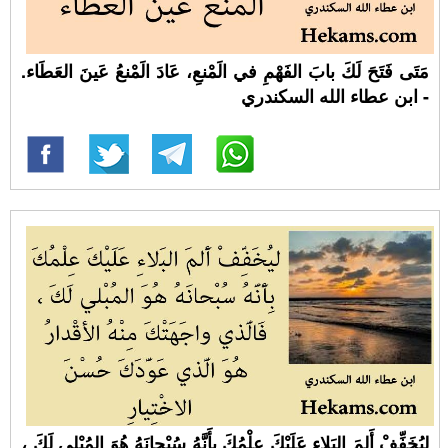
مَتَى فَتَحَ لَكَ بابَ الفَهْمِ في الَمْنعِ، عَادَ الَمْنعُ عَينَ العَطَاء.
- ابن عطاء الله السكندري
ليُخَفِّفْ أَلمَ البَلاءِ عَلَيْكَ عِلْمُكَ بِأَنَّهُ سُبْحانَهُ هُوَ المُبْلي لَكَ ،