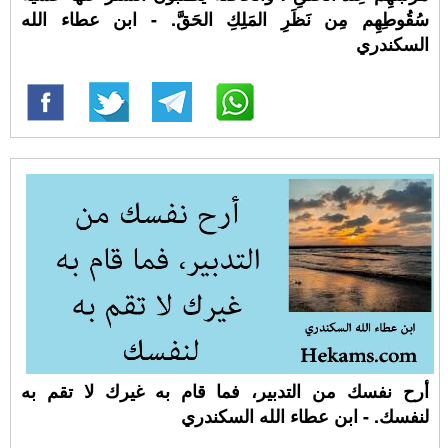
سُقُوطِهِم مِن نَظَرِ المَلِكِ الحَقَّ. - ابن عطاء الله
السكندري
أرح نفسك من التدبير، فما قام به غيرك لا تقم به
لنفسك. - ابن عطاء الله السكندري