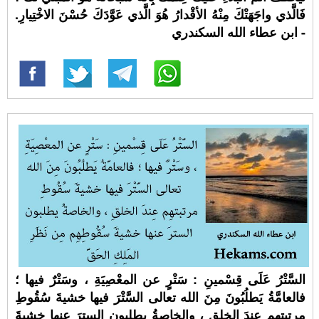
فَالَّذي واجَهَتْكَ مِنْهُ الأقْدارُ هُوَ الَّذي عَوَّدَكَ حُسْنَ الاخْتِيارِ.
- ابن عطاء الله السكندري
السَّتْرُ عَلَى قِسْمينِ : سَتْرٍ عن المعْصِيَةِ ، وسَتْرٌ فيها ؛
فالعامَّةُ يَطلُبُونَ مِنَ الله تعالى السَّتْرَ فيها خشيةَ سُقُوطِ
مرتبتهِم عِندَ الخلقِ ، والخاصةُ يطلبون السترَ عنها خشيةَ