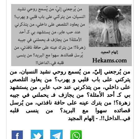
من يُرجعني إليّ، من يُسمع روحي نشيد النسيان، من
يتركني على باب قلبي و يهرب؟ من يعاود التلصص
على داخلي، من يتذكرني عند حب عابر، من يستشهد
بي كـ أحد الأمثلة؟ من يجازف فـ يحملني في جيبه
زهرة؟! من يترك عينه على حافة نافذتي، من يُرسل
قصائده سهوا مع البريد؟ من ينسى قلبه
في..الداخل!!. - إلهام المجيد