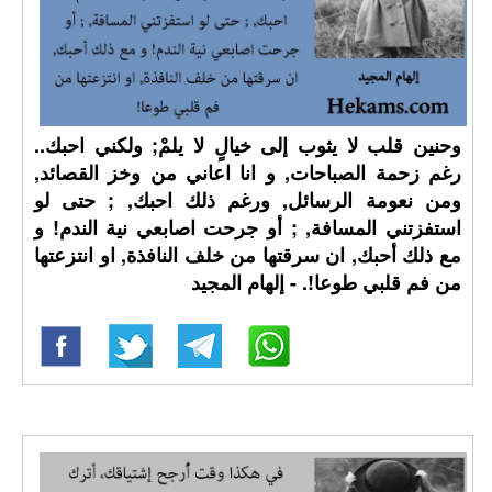
وحنين قلب لا يثوب إلى خيالٍ لا يلمْ; ولكني احبك..
رغم زحمة الصباحات, و انا اعاني من وخز القصائد,
ومن نعومة الرسائل, ورغم ذلك احبك, ; حتى لو
استفزتني المسافة, ; أو جرحت اصابعي نية الندم! و
مع ذلك أحبك, ان سرقتها من خلف النافذة, او انتزعتها
من فم قلبي طوعا!. - إلهام المجيد