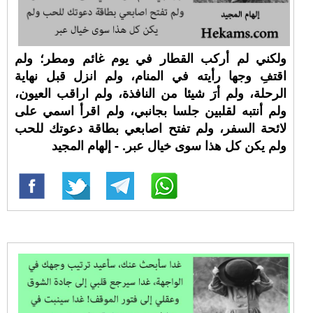
ولكني لم أركب القطار في يوم غائم ومطر؛ ولم
اقتفِ وجها رأيته في المنام، ولم انزل قبل نهاية
الرحلة، ولم أرَ شيئا من النافذة، ولم اراقب العيون،
ولم أنتبه لقلبين جلسا بجانبي، ولم اقرأ اسمي على
لائحة السفر، ولم تفتح اصابعي بطاقة دعوتك للحب
ولم يكن كل هذا سوى خيال عبر. - إلهام المجيد