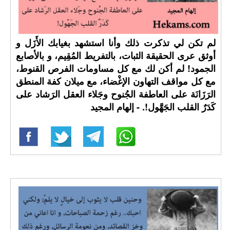
لم تكن لي تذكرت ذلك وأنا استشهد بغيابك الأَزَل و
أوثق عرى الحقيقة الثبات، بالتفريط المُقِيم، و بالأصابع
الجمود! لم أكن لك مع كل مساومات الفرص القنوط،
مع كل مواقف التهاون الإغْضاء، مع ميلان كفة المنطق
الرَزَانَة على العاطفة الجُنوح وجَلاء العقل الرَشاد على
كَدَرٌ القلب الجَهَّول!. - إلهام المجيد