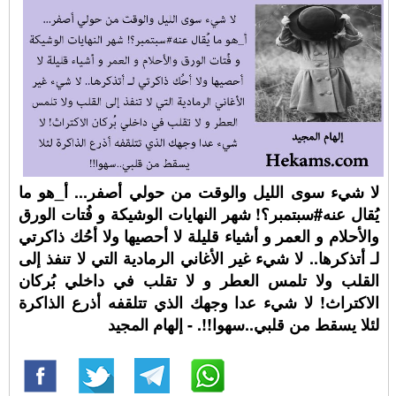
لا شيء سوى الليل والوقت من حولي أصفر... أ_هو ما
يُقال عنه#سبتمبر؟! شهر النهايات الوشيكة و فُتات الورق
والأحلام و العمر و أشياء قليلة لا أحصيها ولا أحُك ذاكرتي
لـ أتذكرها.. لا شيء غير الأغاني الرمادية التي لا تنفذ إلى
القلب ولا تلمس العطر و لا تقلب في داخلي بُركان
الاكتراث! لا شيء عدا وجهك الذي تتلقفه أذرع الذاكرة
لئلا يسقط من قلبي..سهوا!!. - إلهام المجيد