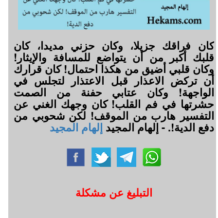
كان فراقك جزيلا، وكان حزني مديدا، كان
قلبك أكبر من أن يتواضع للمسافة والإيثار!
وكان قلبي أضيق من هكذا احتمال! كان قرارك
أن تركض الاعذار قبل الاعتذار لتجلس في
الواجهة! وكان عتابي حفنة من الصمت
حشرتها في فم القلب! كان وجهك الغني عن
التفسير هارب من الموقف! لكن شحوبي من
دفع الدية!. - إلهام المجيد
إلهام المجيد
التبليغ عن مشكلة