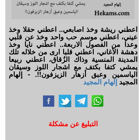
اعطني ريشة وخذ اصابعي.. اعطني حقلا وخذ
عيني، اعطني موسم حب واحد وخذ عن قلبي
وعدا من الفصول الاربعة.. اعطني نايا وخذ
دهشة الأغاني، اعطني قلبا ارى من خلاله تلك
المدينة المنسية وذاك الزُقاق، اعطني ربيعا
يمشي كتفا بكتف مع اشجار اللوز وسيقان
الياسمين وعبق أزهار الزيزفون!!. - إلهام
المجيد
إلهام المجيد
التبليغ عن مشكلة