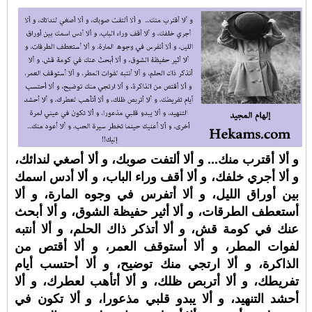
و ألا أقترب منك... و ألا ألتفت صوبك، و ألا أصغي لندائك،
و ألا أجري خلفك، و ألا أقف وراء الباب، و ألا أدس اسمك
بين أوراق الليل، و ألا أتفرس في وجوه المارة، و ألا
أستعطف الطرقات، و ألا أثير حفيظة الشوق، و ألا أبحث
عنك في كومة قش، و ألا أتذكر ذاك الحلم، و ألا أنتبه
لفوات المطر، و ألا أستوقف العمر، و ألا أقتص من
الذاكرة، و ألا ارتجي منك توضيح، و ألا أحتسب أيام
تفريطك، و ألا أتربص ظلك، و ألا أتأهب لعطرك، و ألا
أحشد التنهيد، و ألا يبدو قلبي مذعورا، و ألا تكون في