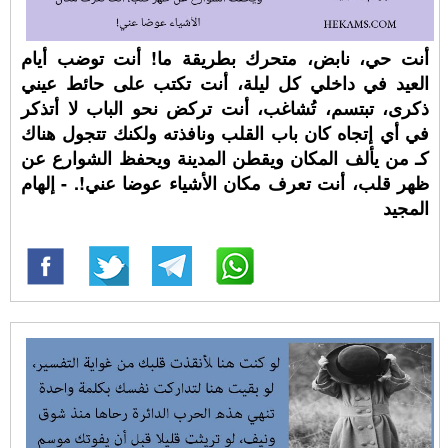
أنت حي، نابض، متحرك بطريقة ما! أنت توضب أيام
العيد في داخلي كل ليلة، أنت تكتب على حائط عيني
ذكرى، تبتسم، تُشاغب، أنت تركض نحو الباب لا أتذكر
في أي إتجاه كان باب القلب ونافذته ولكنك تتجول هناك
كـ من يألف المكان ويقطن المدينة ويحفظ الشوارع عن
ظهر قلب، أنت تعرف مكان الأشياء عوضا عني!. - إلهام
المجيد