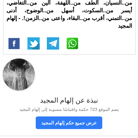
من..النسيان، ألطف من..اللهفة، ألين من..التغاضي،
أيسر من..السكوت، أسهل من..الوضوح، أدنى
من..التمني، أقرب من..البقاء، واعتى من..الزمن!. - إلهام
المجيد
نبذة عن إلهام المجيد
يضم الموقع 723 حكمة واقتباسًا منسوبة إلى إلهام المجيد
عرض جميع حكم إلهام المجيد