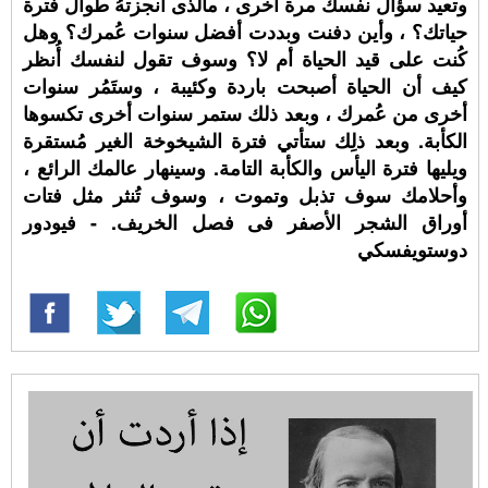
وتعيد سؤال نفسك مرة أُخرى ، مالذى أنجزتهُ طوال فترة
حياتك؟ ، وأين دفنت وبددت أفضل سنوات عُمرك؟ وهل
كُنت على قيد الحياة أم لا؟ وسوف تقول لنفسك أُنظر
كيف أن الحياة أصبحت باردة وكئيبة ، وستَمُر سنوات
أخرى من عُمرك ، وبعد ذلك ستمر سنوات أخرى تكسوها
الكأبة. وبعد ذلِك ستأتي فترة الشيخوخة الغير مُستقرة
ويليها فترة اليأس والكأبة التامة. وسينهار عالمك الرائع ،
وأحلامك سوف تذبل وتموت ، وسوف تُنثر مثل فتات
أوراق الشجر الأصفر فى فصل الخريف. - فيودور
دوستويفسكي