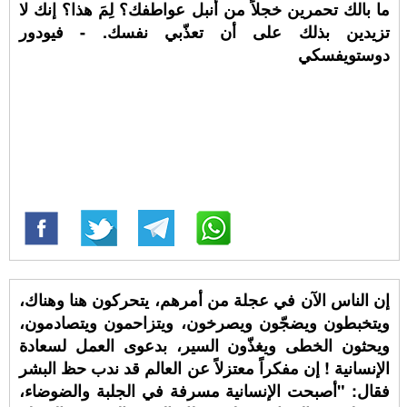
ما بالك تحمرين خجلاً من أنبل عواطفك؟ لِمَ هذا؟ إنك لا
تزيدين بذلك على أن تعذّبي نفسك. - فيودور
دوستويفسكي
إن الناس الآن في عجلة من أمرهم، يتحركون هنا وهناك،
ويتخبطون ويضجّون ويصرخون، ويتزاحمون ويتصادمون،
ويحثون الخطى ويغذّون السير، بدعوى العمل لسعادة
الإنسانية ! إن مفكراً معتزلاً عن العالم قد ندب حظ البشر
فقال: "أصبحت الإنسانية مسرفة في الجلبة والضوضاء،