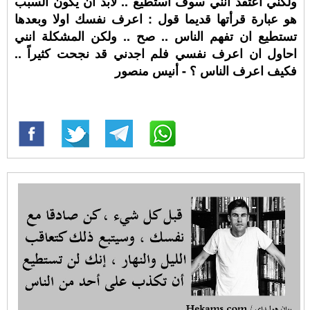
ولكني اعتقد انني سوف استطيع .. لابد ان يكون السبب
هو عبارة قرأتها قديما قول : اعرف نفسك اولا وبعدها
تستطيع ان تفهم الناس .. صح .. ولكن المشكلة انني
احاول ان اعرف نفسي فلم اجدني قد نجحت كثيراً ..
فكيف اعرف الناس ؟ - أنيس منصور