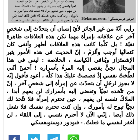
رأيي أنّهُ من غير الجائز لأيّ إنسان أن يتحدّث إلى شخصٍ
آخر عن علاقاته بإمرأة مهما تكن هذه العلاقات طاهرة
نقيّة ! بل كلّما كانت هذه العلاقات أطهر وأنقى كان
كتمانُها أوجب وألزمْ ، إنّ الحديث في هذه الأمور يثير
الإشمئزاز ويُنافي الكياسة ، الخلاصة : ليس في هذا
المجال نجِيٌّ يفضي إليه المرءُ بأسراره ! أحسّ أنّني
لطّختُ نفسي إذْ قصصتُ عليكَ هذا كلّه ، أعود فأقول إنّه
لا يجوز لرجُلٍ أن يتحدّث عن إمرأة إلى شخصٍ آخر ، إنّ
من تتّخذه نجيّاً وتفضي إليه بأسرارك لن يفهم أبدا ،
الملاكُ نفسه لن يفهم ، حين تحترم إمرأة فلا تتّخذ لك
نجيّاً تبوح له بأمورك ، وإن كنت تحترم نفسك فلا تفعل
ذلك أيضا ، إنّني الآن لا أحترم نفسي ، إلى اللقاء ، لن
أغفر لنفسي ما فعلتُ. - فيودور دوستويفسكي