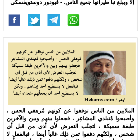
إلا ويبلغ نبأ طيرانها جميع الناس. - فيودور دوستويفسكي
الملايين من الناس توقفوا عن كونهم مُرهفي الحس ،
وأصبحوا مُتبلدي المشاعِر ، فجعلوا بينهم وبين والآخرين
طبقة سميكة ، لتجنُب التعرض لأي أذى من قبل أي
شخص ، ولكنُهم دفعوا ثمن ذلِك غالياً أيضا ، فبالفعل لا