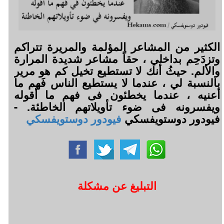
الكثير من المشاعر المؤلمة والمريرة تتراكم
وتزدَحِم بداخلي ، حقاً مشاعر شديدة المرارة
والألم. حيثُ أنك لا تستطيع تخيل كم هو مرير
بالنسبة لي ، عندما لا يستطيع الناس فَهم ما
أعنيه ، عندما يخطئون فى فهم ما أقوله
ويفسرونه فى ضوء تأويلاتهم الخاطئة. -
فيودور دوستويفسكي
فيودور دوستويفسكي
التبليغ عن مشكلة