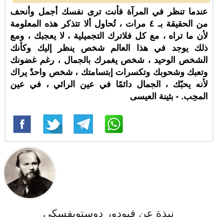
عندما تنظر في المرآة فأنت ترى نفسك أجمل وأنحف
من الحقيقة بـ ٤ مرات ، تُحاول ألا تتذكر هذه المعلومة
لأن ما تراه ، مع كل فلاترك التجميلية ، لا يعجبك ، ومع
ذلك يوجد في هذا العالم شخص ينظر إليك وكأنك
الشخص الوحيد ، شخص يغمرك بالجمال ، رغم غضونك
وتعبك وشحوبك وتكسرات إبتسامتك ، شخص واحدٌ يراك
لأنه يحبّك ، الجمال دائمًا في عين الرائي ، في عين
المحِب. - بثينة العيسى
نبذة عن فيودور دوستويفسكي