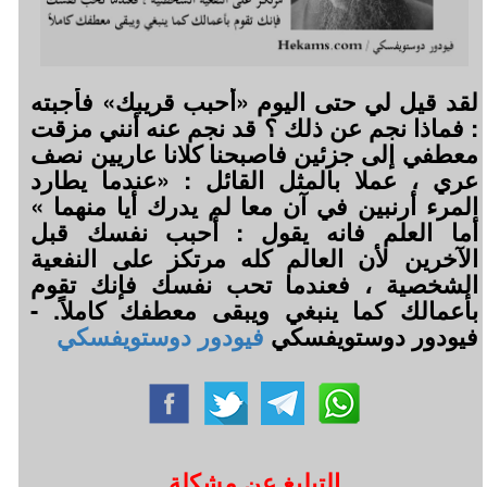
لقد قيل لي حتى اليوم «أحبب قريبك» فأجبته
: فماذا نجم عن ذلك ؟ قد نجم عنه أنني مزقت
معطفي إلى جزئين فاصبحنا كلانا عاريين نصف
عري ، عملا بالمثل القائل : «عندما يطارد
المرء أرنبين في آن معا لم يدرك أيا منهما »
أما العلم فانه يقول : أحبب نفسك قبل
الآخرين لأن العالم كله مرتكز على النفعية
الشخصية ، فعندما تحب نفسك فإنك تقوم
بأعمالك كما ينبغي ويبقى معطفك كاملاً. -
فيودور دوستويفسكي
فيودور دوستويفسكي
التبليغ عن مشكلة