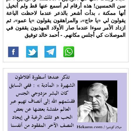
سن الخمسين! هذه أرقام لم أسمع عنها قط ولم أتخيل
أنها ممكنة ، بدأت أشعر بالذعر عندما لاحظت الباعة
يقولون لي «يا حاج»، والمراهقون يقولون «يا عمو»، ثم
ازداد الأمر سوءا عندما صار الأولاد المهذبون يقفون في
الموصلات كي أجلس مكانهم. - أحمد خالد توفيق