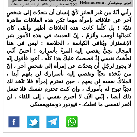
رأيي أنّهُ من غير الجائز لأيّ إنسان أن يتحدّث إلى شخصٍ
آخر عن علاقاته بإمرأة مهما تكن هذه العلاقات طاهرة
نقيّة ! بل كلّما كانت هذه العلاقات أطهر وأنقى كان
كتمانُها أوجب وألزمْ ، إنّ الحديث في هذه الأمور يثير
الإشمئزاز ويُنافي الكياسة ، الخلاصة : ليس في هذا
المجال نجِيٌّ يفضي إليه المرءُ بأسراره ! أحسّ أنّني
لطّختُ نفسي إذْ قصصتُ عليكَ هذا كلّه ، أعود فأقول إنّه
لا يجوز لرجُلٍ أن يتحدّث عن إمرأة إلى شخصٍ آخر ، إنّ
من تتّخذه نجيّاً وتفضي إليه بأسرارك لن يفهم أبدا ،
الملاكُ نفسه لن يفهم ، حين تحترم إمرأة فلا تتّخذ لك
نجيّاً تبوح له بأمورك ، وإن كنت تحترم نفسك فلا تفعل
ذلك أيضا ، إنّني الآن لا أحترم نفسي ، إلى اللقاء ، لن
أغفر لنفسي ما فعلتُ. - فيودور دوستويفسكي