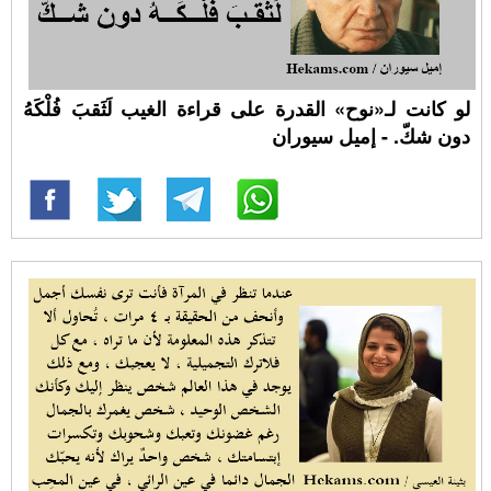
لو كانت لـ«نوح» القدرة على قراءة الغيب لَثَقبَ فُلْكَهُ
دون شكّ. - إميل سيوران