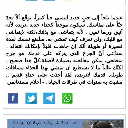
عندما تلجأ إلى حبٍ جديد لتنسى حباً كبيراً، توقّع ألاّ تجدَ
حبّاً على مقاسك. سيكون موجعاً كحذاء جديد ،تريده لأنه
أنيق وربما ثمين . لأنه يتماشى مع بذلتك،لكنه لايتماشى
مع قلبك، ولن تعرف كيف تمشي به. ستُقنع نفسك لمدة
قصيرة أو طويلة أنّك إن جاهدت قليلاً بإمكانك انتعاله ،
ستدَّعي أنّ الجرحَ الذي يتركه على قدمك هو جرح
سطحي، يمكن معالجته بضمادة لاصقة.كلّ هذا صحيح ،
لكنّك غالباً ما لا تستطيع ان تمشي بهذا الحذاء مسافات
طويلة. قدمك لاتريده، لقد أخذَت على حذاءٍ قديم ..
مشيتَ به سنوات في طرقات الحياة . - أحلام مستغانمي