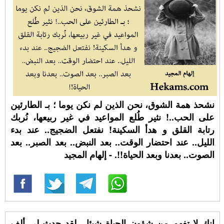
نشحذ همة الشوق، نحن الذين لم نكن يوما ؛ بـ الطارئين
على الحب..! نثير طُلع المواعيد في غير ربيعها، نُربك
رتابة القلق و هدأ السكينة! نفتعل الضجيج.. عند بدء
الليل.. عند احتضار الوقت.. بعد النبض.. بعد الصبر.. بعد
الصوت.. بعدنا وبعد الحياة!!. - إلهام المجيد
إنك لا تفهم من شؤون الحياة شيئا , لقد حدث لي ألف