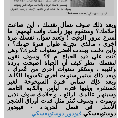
وبعد ذلك سوف تسأل نفسك ، أين ضاعت
أحلامك؟ وستقوم بهز رأسك وانت تُهمهم: ما
أسرع مرور الوقت ! وتعيد سؤال نفسك مرة
أُخرى ، مالذى أنجزتهُ طوال فترة حياتك؟ ،
وأين دفنت وبددت أفضل سنوات عُمرك؟ وهل
كُنت على قيد الحياة أم لا؟ وسوف تقول
لنفسك أُنظر كيف أن الحياة أصبحت باردة
وكئيبة ، وستَمُر سنوات أخرى من عُمرك ،
وبعد ذلك ستمر سنوات أخرى تكسوها الكأبة.
وبعد ذلِك ستأتي فترة الشيخوخة الغير
مُستقرة ويليها فترة اليأس والكأبة التامة.
وسينهار عالمك الرائع ، وأحلامك سوف تذبل
وتموت ، وسوف تُنثر مثل فتات أوراق الشجر
الأصفر فى فصل الخريف. - فيودور
دوستويفسكي
فيودور دوستويفسكي