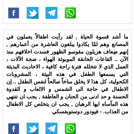
ما أشد قسوة الحياة , لقد رأيت اطفالاً يعملون في
المصانع وهم لمّا يكادوا يبلغون العاشرة من أعمارهم ,
إنهم ضِعاف هزيلون مقوسو الظهور فسدت اخلاقهم منذ
الآن .. القاعات الخانقة الموبوئة الهواء ، ضجة الآلات ،
العمل الذي لا تتخلله فترة راحة كافية ، الاحاديث البذيئة
التي يسمعها الطفل في هذه البيئة ، المشروبات
الكحولية، كل هذا لا يخلق مناخاً صالحاً لنفس الطفل .. إن
الاطفال في حاجة الى الشمس و الالعاب و القدوة
الحسنة و حد ادنى من الحنان و العاطفة , يجب ان تنتهي
هذه المآساه ايها الرهبان , يجب ان يتخلص كل الاطفال
من العذاب. - فيودور دوستويفسكي