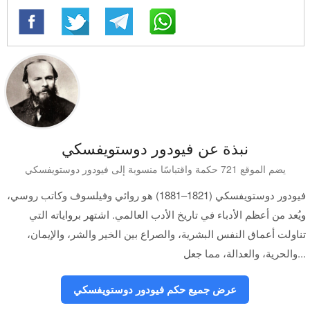
نبذة عن فيودور دوستويفسكي
يضم الموقع 721 حكمة واقتباسًا منسوبة إلى فيودور دوستويفسكي
فيودور دوستويفسكي (1821–1881) هو روائي وفيلسوف وكاتب روسي،
ويُعد من أعظم الأدباء في تاريخ الأدب العالمي. اشتهر برواياته التي
تناولت أعماق النفس البشرية، والصراع بين الخير والشر، والإيمان،
والحرية، والعدالة، مما جعل...
عرض جميع حكم فيودور دوستويفسكي