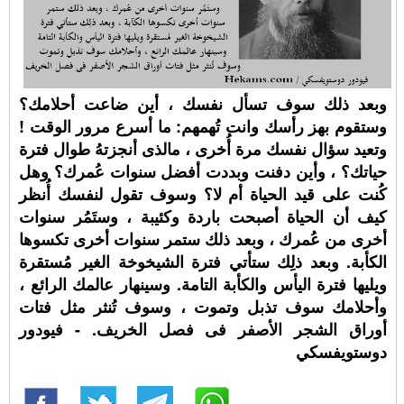
وبعد ذلك سوف تسأل نفسك ، أين ضاعت أحلامك؟
وستقوم بهز رأسك وانت تُهمهم: ما أسرع مرور الوقت !
وتعيد سؤال نفسك مرة أُخرى ، مالذى أنجزتهُ طوال فترة
حياتك؟ ، وأين دفنت وبددت أفضل سنوات عُمرك؟ وهل
كُنت على قيد الحياة أم لا؟ وسوف تقول لنفسك أُنظر
كيف أن الحياة أصبحت باردة وكئيبة ، وستَمُر سنوات
أخرى من عُمرك ، وبعد ذلك ستمر سنوات أخرى تكسوها
الكأبة. وبعد ذلِك ستأتي فترة الشيخوخة الغير مُستقرة
ويليها فترة اليأس والكأبة التامة. وسينهار عالمك الرائع ،
وأحلامك سوف تذبل وتموت ، وسوف تُنثر مثل فتات
أوراق الشجر الأصفر فى فصل الخريف. - فيودور
دوستويفسكي