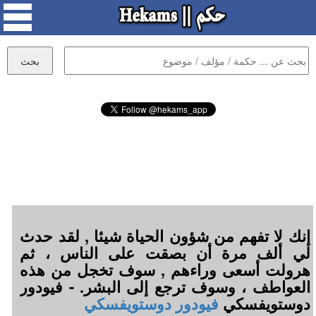
إنك لا تفهم من شؤون الحياة شيئا , لقد حدث
لي ألف مرة أن بصقت على الناس ، ثم
هرولت أسعى وراءهم , سوف تخجل من هذه
العواطف ، وسوف ترجع إلى البشر. - فيودور
دوستويفسكي
فيودور دوستويفسكي