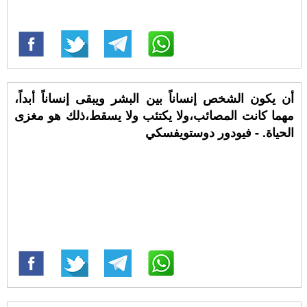
أن يكون الشخص إنساناً بين البشر ويبقى إنساناً أبداً،
مهما كانت المصائب،ولا يكتئب ولا يسقط،ذلك هو مغزى
الحياة. - فيودور دوستويفسكي