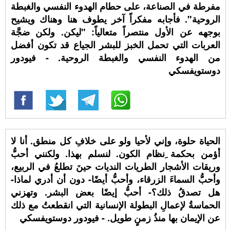
مفرطة في الصناعة، على حطام الهدوء النفسي والغبطة
الروحية". فأجابه مفكراً آخر يطوف هنا وهناك ويشيح
بوجهه عن الأول منتصراً متعالياً: "ليكن. ولكن ضجَّة
العربات التي تحمل الخبز للبشر الجياع قد تكون أفضل
من الهدوء النفسي والغبطة الروحية. - فيودور
دوستويفسكي
الحياة حلوة، وإني لأحيا ولو على خلافِ كل منطق. أنا لا
أؤمن بحكمة ِنظام الكون. لنسلم بهذا. ولكنني أحبُّ
وريقات الأشجار الطريات النديات حينَ تطلعُ في الربيع،
وأحبُّ السماءَ الزرقاء، وأحبُّ أيضًا- دون أن أدري لماذا-
هل تصدقُ ذلك؟- أحبُّ إيضًا بعض البشر. وتهزني
الحماسةُ لإعمالِ البطولة الإنسانية التي انقطعتُ مع ذلك
عن الإيمان بها منذُ زمنٍ طويل. - فيودور دوستويفسكي