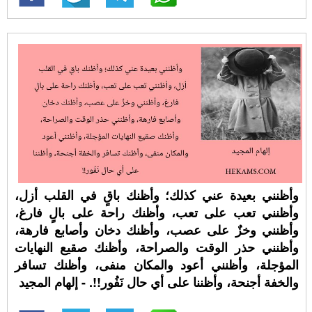
وأظنني بعيدة عني كذلك؛ وأظنك باقٍ في القلب أزل،
وأظنني تعب على تعب، وأظنك راحة على بالٍ فارغ،
وأظنني وخزٌ على عصب، وأظنك دخان وأصابع فارهة،
وأظنني حذر الوقت والصراحة، وأظنك صقيع النهايات
المؤجلة، وأظنني أعود والمكان منفى، وأظنك تسافر
والخفة أجنحة، وأظننا على أي حال نَفُور!!. - إلهام المجيد