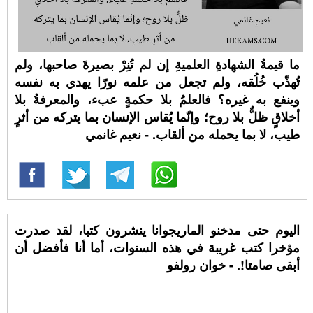
ما قيمةُ الشهادةِ العلميةِ إن لم تُنِرْ بصيرةَ صاحبها، ولم
تُهذّب خُلُقه، ولم تجعل من علمه نورًا يهدي به نفسه
وينفع به غيره؟ فالعلمُ بلا حكمةٍ عبء، والمعرفةُ بلا
أخلاقٍ ظلٌّ بلا روح؛ وإنّما يُقاس الإنسان بما يتركه من أثرٍ
طيب، لا بما يحمله من ألقاب. - نعيم غانمي
اليوم حتى مدخنو الماريجوانا ينشرون كتبا، لقد صدرت
مؤخرا كتب غريبة في هذه السنوات، أما أنا فأفضل أن
أبقى صامتا!. - خوان رولفو