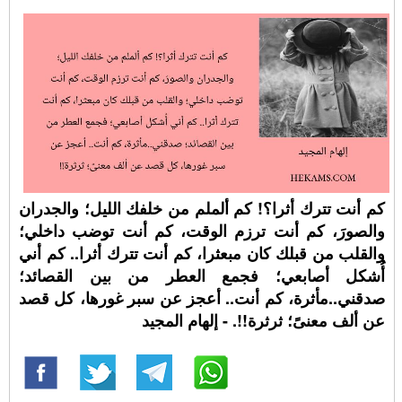
كم أنت تترك أثرا؟! كم ألملم من خلفك الليل؛ والجدران
والصورَ، كم أنت ترزم الوقت، كم أنت توضب داخلي؛
والقلب من قبلك كان مبعثرا، كم أنت تترك أثرا.. كم أني
أُشكل أصابعي؛ فجمع العطر من بين القصائد؛
صدقني..مأثرة، كم أنت.. أعجز عن سبر غورها، كل قصد
عن ألف معنىً؛ ثرثرة!!. - إلهام المجيد