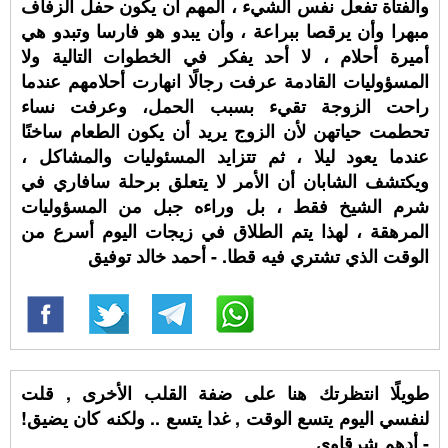
والفتاة تفعل نفس الشيء ، المهم أن يكون حفل الزفاف
مبهرا وأن يرقصا ببراعة ، وأن يبدو هو فارسا وتبدو هي
أميرة أحلام ، لا أحد يفكر في الخطوات التالية ولا
المسؤوليات القادمة عرفت رجالًا انهارت أحلامهم عندما
راحت الزوجة تقيء بسبب الحمل، وعرفت نساء
تحطمت حياتهن لأن الزوج يريد أن يكون الطعام ساخنًا
عندما يعود ليلا ، ثم تتزايد المسئوليات والمشاكل ،
ويكتشف الشابان أن الأمر لا يتعلق برحلة سافاري في
شرم الشيخ فقط ، بل وراءه جبل من المسؤوليات
المرهقة ، لهذا يتم الطلاق في زيجات اليوم أسرع من
الوقت الذي تشتري فيه قطا. - أحمد خالد توفيق
طويلًا انتظرتك هنا على ضفة القلب الأخرى , قلت
لنفسي اليوم يتسع الوقت , غدا يتسع .. ولكنه كان يضيق!
- أدهم شرقاوي