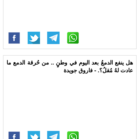
هل ينفع الدمعُ بعد اليوم في وطنٍ .. من حُرقة الدمع ما
عادت لهُ مُقلُ؟. - فاروق جويدة