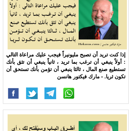
إذا كنت تريد أن تصبح مليونيراً فيجب عليك مراعاة التالي
: أولاً ينبغي أن ترغب بما تريد ، ثانياً ينبغي أن تثق بأنك
تستطيع صنع المال ، ثالثا ينبغي أن تؤمن بأنك تستحق أن
تكون ثريا. - مارك فيكتور هانسن