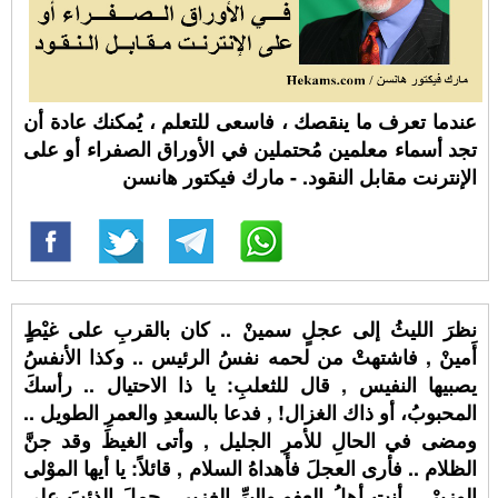
عندما تعرف ما ينقصك ، فاسعى للتعلم ، يُمكنك عادة أن
تجد أسماء معلمين مُحتملين في الأوراق الصفراء أو على
الإنترنت مقابل النقود. - مارك فيكتور هانسن
نظرَ الليثُ إلى عجلٍ سمينْ .. كان بالقربِ على غيْطٍ
أَمينْ , فاشتهتْ من لحمه نفسُ الرئيس .. وكذا الأنفسُ
يصبيها النفيس , قال للثعلبِ: يا ذا الاحتيال .. رأسكَ
المحبوبُ، أو ذاك الغزال! , فدعا بالسعدِ والعمرِ الطويل ..
ومضى في الحالِ للأمرِ الجليل , وأتى الغيظَ وقد جنَّ
الظلام .. فأرى العجلَ فأهداهُ السلام , قائلاً: يا أيها الموْلى
الوزيرْ .. أنت أهلُ العفوِ والبرِّ الغزير , حملَ الذئبَ على