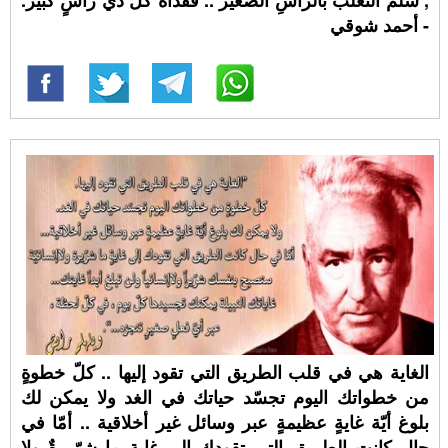
, سلمَ الثعلبُ بالرأسِ الصغير .. فقداه كلُّ ذي رأسٍ كبير.
- أحمد شوقي
الغاية هي في قلب الطريق التي تقود إليها .. كلّ خطوةٍ
من خطواتك اليوم تجسّد حياتك في الغد ولا يمكن لك
بلوغ أيّة غايةٍ عظيمةٍ عبر وسائل غير أخلاقية .. أمّا في
حال كانت الطريق التي تقودك إلى غايةٍ ما شرّيرةٌ ولا