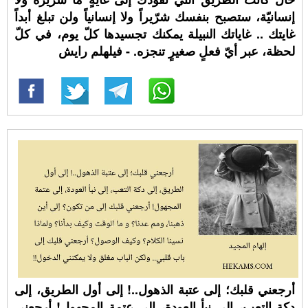
إنسانيّة، ستصبح بنفسك شرّيراً ولا إنسانياً ولن تبلغ أبداً
غايتك .. غاياتك النبيلة يمكنك تجسيدها كلّ يوم، في كلّ
لحظة، عبر أيّ فعلٍ صغيرٍ تنجزه. - فيلهلم رايش
أرجعني قلبك؛ إلى عتبة الذهول..! إلى أول الطريق، إلى
دكة التعب، إلى نبأ العودة، إلى عتمة المجهول! أرجعني