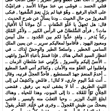
قتلي الحسد .. فوشَى بي عندَ مولانا الأَسد , فترامَيْتُ
على الجاهِ الرفيع .. وهْوَ فينا لم يزَل نِعمَ الشَّفيع! , فبكى
المغرورُ من حالِ الخبيث .. ودنا يسأَلُ عن شرح الحديث ,
قال: هل تَجهلُ يا حُلْوَ الصِّفات .. أَنّ مولانا أَبا الأَفيالِ
مات؟ , فرأَى السُّلطانُ في الرأْس الكبير .. ولأَمْرِ المُلكِ
ركناً يُذخر , ولقد عدُّوا لكم بين الجُدود .. مثل آبيسَ
ومعبودِ اليهود , فأَقاموا لمعاليكم سرِير .. عن يمين الملكِ
السامي الخطير , واستَعدّ الطير والوحشُ لذاك .. في
انتظار السيدِ العالي هناك , فإذا قمتمْ بأَعباءِ الأُمورْ وانتَهى
.. الأُنسُ إليكم والسرورْ , برِّئُوني عندَ سُلطانِ الزمان ..
واطلبوا لي العَفْوَ منه والأمان , وكفاكم أنني العبدُ المطيع
.. أخدمُ المنعمَ جهدَ المستطيع , فأحدَّ العجلُ قرنيه، وقال
.. أَنت مُنذُ اليومِ جاري، لا تُنال! , فامْضِ واكشِفْ لي إلى
الليثِ الطريق .. أنا لا يشقى لديه بي رفيق , فمَضى
الخِلاَّنِ تَوّاً للفَلاه .. ذا إلى الموتِ، وهذا للحياه , وهناك
ابتلعَ الليثُ الوزير .. وحبا الثعلبَ منه باليسير , فانثنى
يضحكُ من طيشِ العُجولْ .. وجَرى في حَلْبَة ِ الفَخْر يقولْ