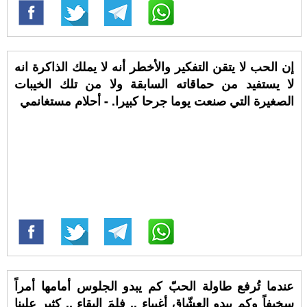
إن الحب لا يتقن التفكير والأخطر أنه لا يملك الذاكرة انه
لا يستفيد من حماقاته السابقة ولا من تلك الخيبات
الصغيرة التي صنعت يوما جرحا كبيرا. - أحلام مستغانمي
عندما تُرفع طاولة الحبّ كم يبدو الجلوس أمامها أمراً
سخيفاً وكم يبدو العشّاق أغبياء .. فلِمَ البقاء .. كثير علينا