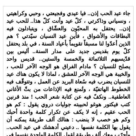
جاء عيد الحب إذن.. فيا عيدي وفجيعتي ، وحبي وكراهيتي
، ونسياني وذاكرتي ، كلّ عيد وأنت كلّ هذا.. للحب عيد
إذن.. يحتفل به المحبّون والعشّاق ، ويتبادلون فيه
البطاقات والأشواق ، فأين عيد النسيان سيّدتي ؟ هم
الذين أعدّوا لنا مسبقاً تقويماً بأعياد السنة ، في بلد يحتفل
كلّ يوم بقديس جديد على مدار السنة.. أليس بين
قدّيسيهم الثلاثمائة والخمسة والستين.. قديس واحد
يصلح للنسيان ؟ مادام الفراق هو الوجه الآخر للحب ،
والخيبة هي الوجه الآخر للعشق ، لماذا لا يكون هناك عيد
للنسيان يضرب فيه سُعاة البريد عن العمل ، وتتوقّف فيه
الخطوط الهاتفيّة ، وتُمنع فيه الإذاعات من بثّ الأغاني
العاطفية.. ونكفّ فيه عن كتابة شعر الحب ! منذ قرنين
كتب فيكتور هوغو لحبيبته جوليات دروي يقول : كم هو
الحب عقيم ، إنه لا يكف عن تكرار كلمة واحدة أحبك
وكم هو خصب لا ينضب : هنالك ألف طريقة يمكنه أن
يقول بها الكلمة نفسها .. دعيني أدهشك في عيد الحب..
وأجرّب معك ألف طريقة لقول الكلمة الواحدة نفسها في