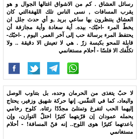
رسائل العشاق . كم من الاشواق اغتالها الجوال و هو
يقرب المسافات , نسى الناس تلك اللهفةالتي كان
العشاق ينتظرون بها ساعي بريد ,و أي حدث جلل ان
يخطّ المرء -احبّك- بيده. أية سعادة وأية مجازفة أن
يحتفظ المرء برسالة حب إلى آخر العمر. اليوم , -احبّك-
قابلة للمحو بكبسة زرّ . هي لا تعيش الا دقيقة .. ولا
تكلّفك الا فلسّا - أحلام مستغانمي
لا حبّ يتغذى من الحرمان وحده، بل بتناوب الوصل
والبعاد، كما في التنفّس. إنها حركة شهيق وزفير، يحتاج
إليهما الحب لتفرغ وتمتلئ مجدّدًا رئتاه. كلوح رخامي
يحمله عمودان إن قرّبتهما كثيرًا اختلّ التوازن، وإن
باعدتهما كثيرًا هوى اللوح.. إنه فنّ المسافة! - أحلام
مستغانمي