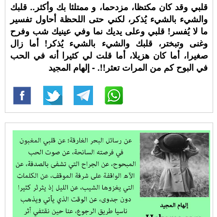
قلبي وقد كان مكتظا، مزدحما، و ممتلئا بك وأكثر.. قلبك
والشيء بالشيء يُذكر، لكني حتى اللحظة أحاول تفسير
ما لا يُفسر! قلبي وعلى يديك نما وفي عينيك شب وفرح
وغنى وتبختر، قلبك والشيء بالشيء يُذكر! أما زال
صغيرا، أما كان هزيلا، أما قلت لي كثيرا أنه في الحب
في البوح كم من المرات تعثر!!. - إلهام المجيد