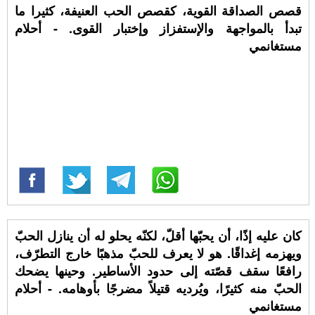
قصص الصداقة القوية، كقصص الحب العنيفة، كثيرا ما
تبدأ بالمواجهة والإستفزاز وإختبار القوى. - أحلام
مستغانمي
كان عليه إذًا، أن يحبّها أقلّ، لكنّه يحلو له أن ينازل الحبّ
ويهزمه إغداقًا. هو لا يعرف للحبّ مذهبًا خارج التطرّف،
رافعًا سقف قصّته إلى حدود الأساطير. وحينها يضحك
الحبّ منه كثيرًا، ويُرديه قتيلاً مضرجًا بأوهامه. - أحلام
مستغانمي