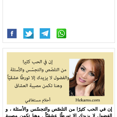
إن في الحب كثيرًا من التلصّص والتجسّس والأسئلة ، و
الفضول لا يزيدك إلا تورطًا عشقيّاً . وهنا تكمن مصيبة