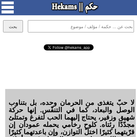
لا حبّ يتغذى من الحرمان وحده، بل بتناوب
الوصل والبعاد، كما في التنفّس. إنها حركة
شهيق وزفير، يحتاج إليهما الحب لتفرغ وتمتلئ
مجدّدًا رئتاه. كلوح رخامي يحمله عمودان إن
قرّبتهما كثيرًا اختلّ التوازن، وإن باعدتهما كثيرًا