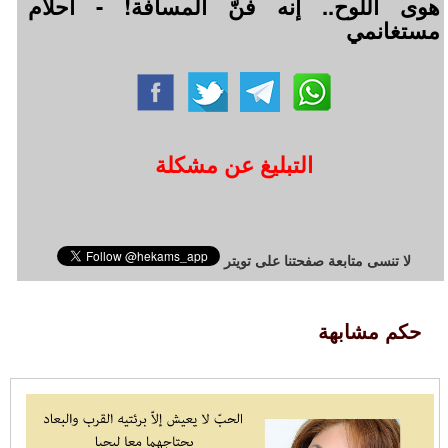
هوى اللوح.. إنه فنّ المسافة! - أحلام
مستغانمي
التبليغ عن مشكلة
لا تنسى متابعة صفحتنا على تويتر
حكم مشابهة