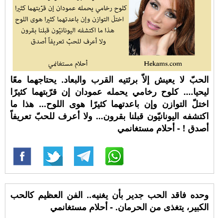
الحبّ لا يعيش إلاّ برئتيه القرب والبعاد. يحتاجهما معًا
ليحيا.... كلوح رخامي يحمله عمودان إن قرّبتهما كثيرًا
اختلّ التوازن وإن باعدتهما كثيرًا هوى اللوح... هذا ما
اكتشفه اليونانيّون قبلنا بقرون... ولا أعرف للحبّ تعريفاً
أصدق ! - أحلام مستغانمي
وحده فاقد الحب جدير بأن يغنيه.. الفن العظيم كالحب
الكبير، يتغذى من الحرمان. - أحلام مستغانمي