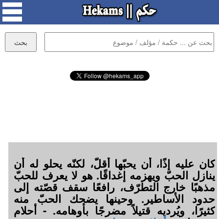
كان عليه إذًا، أن يحبّها أقلّ، لكنّه يحلو له أن
ينازل الحبّ ويهزمه إغداقًا. هو لا يعرف للحبّ
مذهبًا خارج التطرّف، رافعًا سقف قصّته إلى
حدود الأساطير. وحينها يضحك الحبّ منه
كثيرًا، ويُرديه قتيلاً مضرجًا بأوهامه. - أحلام