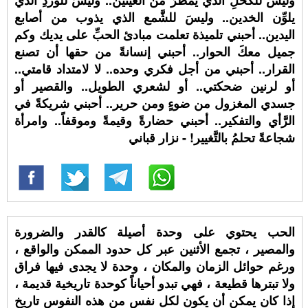
وليس للكحلِ الذي يمطرُ من العينين.. وليسَ للوردِ الذي
يلوِّن الخدين.. وليسَ للشَّمع الذي يذوب من أصابع
اليدين.. أحبني تلميذة تعلمت مبادئ الحبِّ على يديك وكم
جميل معكَ الحوار.. أحبني إنسانةً من حقها أن تصنع
القرار.. أحبني من أجل فكري وحده.. لا لامتداد قامتي..
أو لرنين ضحكتي.. أو لشعري الطويل.. والقصير أو
جسدي المغزول من ضوءٍ ومن حرير.. أحبني شريكةً في
الرَّأي والتفكير.. أحبني حضارةً وقيمةً وموقفاً.. وامرأة
شجاعةً تحلمُ بالتَّغيير! - نزار قباني
الحب يحتوي على وحدة أصيلة كالقدر والضرورة
والمصير ، تجمع الأثنين عبر كل حدود الممكن والواقع ،
ورغم حوائل الزمان والمكان ، وحدة لا يجدى فيها فراق
ولا تبترها قطيعة ، فهي تبدو أحياناً كوحدة تاريخية قديمة ،
إذا كان يمكن أن يكون لكل نفس من هذه النفوس تاريخ