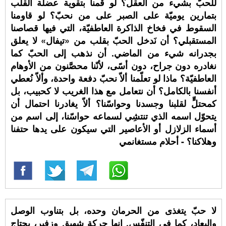
للحبّ بشيء من العقل؟ لو قمنا بتقوية عضلة القلب
بتمارين يوميّة على الصبر على من نحبّ؟ لو قاومنا
السقوط في فخاخ الذاكرة العاطفيّة، التي فيها قصاصنا
المستقبلي؟ أن نَدخل الحبّ بقلب من «تيفال» لا يعلق
بجدرانه شيء من الماضي. أن نذهب إلى الحبّ كما
نغادره دون جراح، دون أسًى، لأنّنا محصَّنون من الأوهام
العاطفيّة؟ ماذا لو تعلّمنا ألاّ نحبّ دفعة واحدة، وألاّ نُعطي
أنفسنا بالكامل؟ أن نتعامل مع هذا الغريب لا كحبيب، بل
كمحتلٍّ لقلبنا وجسدنا وحواسّنا؟ ألاّ يغادرنا احتمال أن
يتحوّل اسمه الذي تنتشِي لسماعه حواسّنا، إلى اسم من
أسماء الزلازل أو الأعاصير التي سيكون على يدها حتفنا
وهلاكنا؟ - أحلام مستغانمي
لا حبّ يتغذى من الحرمان وحده، بل بتناوب الوصل
والبعاد، كما في التنفّس. إنها حركة شهيق وزفير، يحتاج