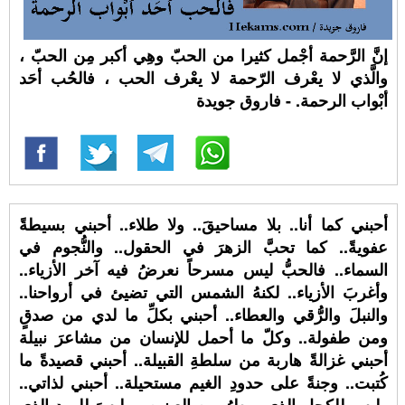
إنَّ الرَّحمة أجْمل كثيرا من الحبّ وهِي أكبر مِن الحبّ ،
والَّذي لا يعْرف الرّحمة لا يعْرف الحب ، فالحُب أحَد
أبْواب الرحمة. - فاروق جويدة
أحبني كما أنا.. بلا مساحيقَ.. ولا طلاء.. أحبني بسيطةً
عفويةً.. كما تحبَّ الزهرَ في الحقول.. والنُّجوم في
السماء.. فالحبُّ ليس مسرحاً نعرضُ فيه آخر الأزياء..
وأغربَ الأزياء.. لكنهُ الشمس التي تضيئ في أرواحنا..
والنبلَ والرُّقي والعطاء.. أحبني بكلِّ ما لدي من صدقٍ
ومن طفولة.. وكلّ ما أحمل للإنسان من مشاعرَ نبيلة
أحبني غزالةً هاربة من سلطةِ القبيلة.. أحبني قصيدةً ما
كُتبت.. وجنةً على حدودِ الغيم مستحيلة.. أحبني لذاتي..