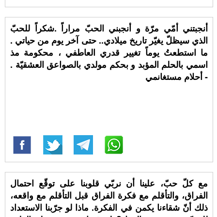
أنجبتني أمّي مرّة و أنجبني الحبّ مراراً .شكراً للحبّ
الذي سيظلّ يغيّر تاريخ ميلادي.. حتى آخر يوم من حياتي .
ما استطعتُ يوماً تغيير قدري العاطفي ، محكومة مذ
اسمي بالحلم المؤبد و بحكم مولدي بالصواعق العشقيّة .
- أحلام مستغانمي
مع كلّ حبّ، علينا أن نربّي قلوبنا على توقّع احتمال
الفراق، والتأقلم مع فكرة الفراق قبل التأقلم مع واقعه،
ذلك أنّ شقاءنا يكمن في الفكرة. ماذا لو جرّبنا الاستعداد