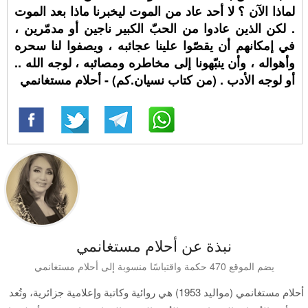
لماذا الآن ؟ لا أحد عاد من الموت ليخبرنا ماذا بعد الموت
. لكن الذين عادوا من الحبّ الكبير ناجين أو مدمّرين ،
في إمكانهم أن يقصّوا علينا عجائبه ، ويصفوا لنا سحره
وأهواله ، وأن ينبّهونا إلى مخاطره ومصائبه ، لوجه الله ..
أو لوجه الأدب . (من كتاب نسيان.كم) - أحلام مستغانمي
نبذة عن أحلام مستغانمي
يضم الموقع 470 حكمة واقتباسًا منسوبة إلى أحلام مستغانمي
أحلام مستغانمي (مواليد 1953) هي روائية وكاتبة وإعلامية جزائرية، وتُعد