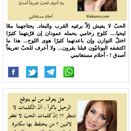
الحبّ لا يعيش إلاّ برئتيه القرب والبعاد. يحتاجهما معًا
ليحيا.... كلوح رخامي يحمله عمودان إن قرّبتهما كثيرًا
اختلّ التوازن وإن باعدتهما كثيرًا هوى اللوح... هذا ما
اكتشفه اليونانيّون قبلنا بقرون... ولا أعرف للحبّ تعريفاً
أصدق ! - أحلام مستغانمي