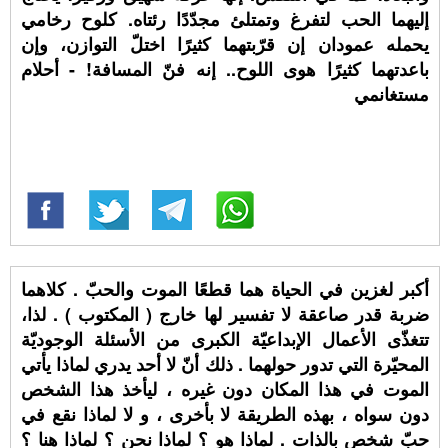
إليهما الحب لتفرغ وتمتلئ مجدّدًا رئتاه. كلوح رخامي
يحمله عمودان إن قرّبتهما كثيرًا اختلّ التوازن، وإن
باعدتهما كثيرًا هوى اللوح.. إنه فنّ المسافة! - أحلام
مستغانمي
أكبر لغزين في الحياة هما قطعًا الموت والحبّ . كلاهما
ضربة قدر صاعقة لا تفسير لها خارج ( المكتوب ) . لذا،
تتغذّى الأعمال الإبداعيّة الكبرى من الأسئلة الوجوديّة
المحيّرة التي تدور حولهما . ذلك أنّ لا أحد يدري لماذا يأتي
الموت في هذا المكان دون غيره ، ليأخذ هذا الشخص
دون سواه ، بهذه الطريقة لا بأخرى ، و لا لماذا نقع في
حبّ شخص بالذات . لماذا هو ؟ لماذا نحن ؟ لماذا هنا ؟