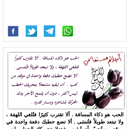
الحب هو ذكاء المسافة . ألا تقترب كثيرًا فتُلغي اللهفة ،
ولا تبتعد طويلاً فتُنسَى . ألا تضع حطبك دفعة واحدة في
موقد من تُحبّ .أن تُبقيه مشتعلا بتحريكك الحطب ليس