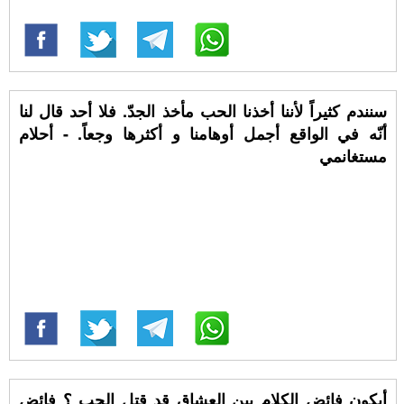
سنندم كثيراً لأننا أخذنا الحب مأخذ الجدّ. فلا أحد قال لنا
أنّه في الواقع أجمل أوهامنا و أكثرها وجعاً. - أحلام
مستغانمي
أيكون فائض الكلام بين العشاق قد قتل الحب ؟ فائض