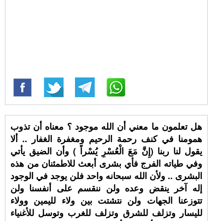
هل تعلمون ما معني أن الله موجود ؟ معناه أن تذوب
همومنا في كنف رحمة الرحيم ومغفرة الغفار .. ألا
يقول لنا ربنا (إِنَّ مَعَ الْعُسْرِ يُسْراً ) وأن الضيق يأتي
وفي طياته الفرج فأي بشرى أبعث للاطمئنان من هذه
البشرى .. ولأن الله سبحانه واحد فلن يوجد في الوجود
إله آخر ينقض وعده ولن ننقسم على أنفسنا ولن
تتوزعنا الجهات ولن نتشتت بين ولاء لليمين وولاء
لليسار وتزلف للشرق وتزلف للغرب وتوسل للأغنياء