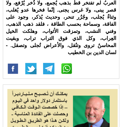
العربُ لم تفتخر قطُّ بذهب يُجمع، ولا ذُخر يُرْفع، ولا
قصر يبنى، ولا غرس يجنى. إنّما فخرها عدو يُغلب،
وثناءٌ يُجلب، وجُزُر تنحر، وحديث يُذكر، وجود على
الفاقة، وسماحة بحسب الطاقة ، فلقد ذهب الذهب،
وفني النشب، وتمزقت الأثواب، وهلكت الخيل
العِراب، وكل الذي فوق التراب تراب، وبقيت
المحاسنُ تروى وتنُقل، والأعراض تُجلى وتصقل. -
لسان الدين بن الخطيب