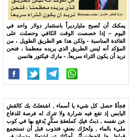
يمكنك أن تُصبح مليارديراً باستثمار دولار واحد في
اليوم – إذا خصصت الوقت الكافي وحصلت على
الفائدة المناسبة - ولكن هذا هو الطريق الطويل ، من
المؤكد أنه ليس الطريق الذي يريده معظمنا ، فنحن
نريد أن يكون الثراء سريعاً. - مارك فيكتور هانسن
فجأةً حصل كل شيء يا أسماء , اشتعلتُ بك كالقشِ
اليابس إذ تقع فيه شرارة ولا تترك له فرصة للدفاع
عن نفسه , ذبتُ فيكِ كملعقةِ سكّرٍ يُدفع بها في كوب
مليء بالماء , وتُحرّك بعنفٍ فتذوب قبل أن تستجمع
قواها , هل لاحظت أنّي أحدّثك عن اشتعالٍ وذوبانٍ في