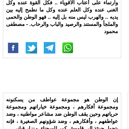
وارتماء على أعتاب الأقوياء .. فكل القوة عنده وكل
الغنى عنده وكل العلم عنده وكل ما نطمح إليه بين
يديه .. والهرب ليس منه بل إليه .. فهو الوطن والحمى
والملجأ والمستند والرصيد والباب والرحاب. - مصطفى
محمود
إن الوطن هو مجموعة عواطف من يسكنونه
ومجموعة أفكارهم ، ومجموعة خياراتهم ومجموعة
حرياتهم وحين يقف الوطن ضد مشاعر مواطنيه ، وضد
عواطفهم ، وأفكارهم ، وضد شؤونهم الصغيرة ، فإنه
يتحول حينئذ إلى قاووش كبير للسجناء. - نزار قباني