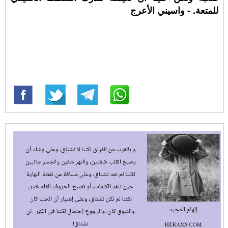
للمتعة. - واسيني اﻷعرج