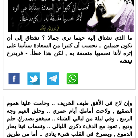
ما الذي نشتاق إليه حينما نرى جمالا ؟ نشتاق إلى أن
نكون جميلين .. نحسب أن كثيرا من السعادة ستأتينا على
إثره لأننا نحسبها متسقة به , لكن هذا خطأ. - فريدرخ
نيتشه
وإن لاح في الأفق طيف الخريف .. وحامت علينا هموم
الصقيع , ولاحت أمامكِ أيام عمري .. وحلق الغيم وجه
الربيع , وفي ليلة من ليالي الشتاء .. سيغفو بصدركِ حلم
وديع , تعود مع الدفء ذكرى الليالي .. وتنساب فينا بحار
الدموع , ويصرخ في القلب شيء ينادي .. أما من طريق