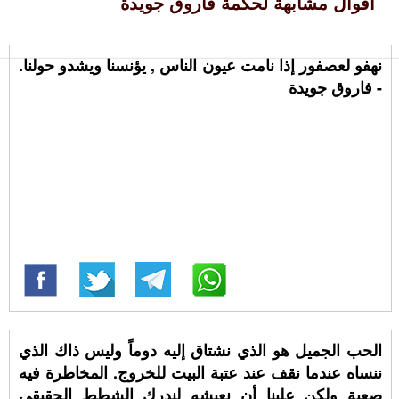
أقوال مشابهة لحكمة فاروق جويدة
نهفو لعصفور إذا نامت عيون الناس , يؤنسنا ويشدو حولنا.
- فاروق جويدة
الحب الجميل هو الذي نشتاق إليه دوماً وليس ذاك الذي
ننساه عندما نقف عند عتبة البيت للخروج. المخاطرة فيه
صعبة ولكن علينا أن نعيشه لندرك الشطط الحقيقي