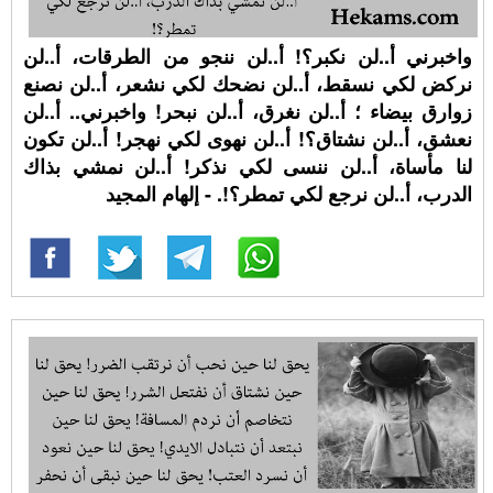
واخبرني أ..لن نكبر؟! أ..لن ننجو من الطرقات، أ..لن
نركض لكي نسقط، أ..لن نضحك لكي نشعر، أ..لن نصنع
زوارق بيضاء ؛ أ..لن نغرق، أ..لن نبحر! واخبرني.. أ..لن
نعشق، أ..لن نشتاق؟! أ..لن نهوى لكي نهجر! أ..لن تكون
لنا مأساة، أ..لن ننسى لكي نذكر! أ..لن نمشي بذاك
الدرب، أ..لن نرجع لكي تمطر؟!. - إلهام المجيد