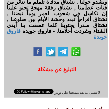
ويشدو حولنا , نشتاق مدفأة تلملم ما تناثر من
فتات عظامنا , نشتاق رفقةَ مهجةٍ تحنو علينا
إن تكاسل في شحوب العمر يوماً نبضنا ,
نشتاق أفراحاً تبدد وحشة الأيام بين ضلوعنا ,
نشتاق صدراً يحتوينا كلما عصفت بنا أيدي
الشتاء وشردت أحلامنا. - فاروق جويدة
فاروق
جويدة
التبليغ عن مشكلة
لا تنسى متابعة صفحتنا على تويتر