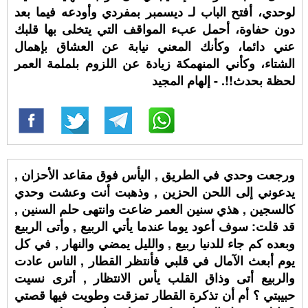
لوحدي، أفتح الباب لـ ⁧‫ديسمبر‬⁩ بمفردي وأودعه فيما بعد
دون حفاوة، أحمل عبء المواقف التي يتخلى بها قلبك
عني دائما، وكأنك المعني نيابة عن العشاق بإهمال
الشتاء، وكأني المنهمكة زيادة عن اللزوم بلملمة العمر
لحظة بحدث!!. - إلهام المجيد
ورجعت وحدي في الطريق , اليأس فوق مقاعد الأحزان ,
يدعوني إلى اللحن الحزين , وذهبت أنت وعشت وحدي
كالسجين , هذي سنين العمر ضاعت وانتهى حلم السنين ,
قد قلت: سوف أعود يوما عندما يأتي الربيع , وأتى الربيع
وبعده كم جاء للدنيا ربيع , والليل يمضي والنهار , في كل
يوم أبعث الآمال في قلبي فأنتظر القطار , الناس عادت
والربيع أتى وذاق القلب يأس الانتظار , أترى نسيت
حبيبتي ؟ أم أن تذكرة القطار تمزقت وطويت فيها قصتي