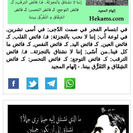
في ابتسام الفجر في صمت الدّجى; في أسى تشرين,
في لوعة آب; إننا لا نحب بالتجزئة; فـ/ فائض القلب, كـ
فائض العين, كـ فائض اليد, كـ فائض النفس, كـ فائض ما
كل فينا..من أسًى; إننا لا نشتاق بالتجزئة.. فـ/ فائض
الترقب; كـ فائض التوجع; كـ فائض التحسر; كـ فائض
الشِقَاق و التَفَرُّق بيننا. - إلهام المجيد