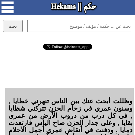
وظللت أبحث عنك بين الناس تنهرني خطايا ,
وسنون عمري في زحام الحزن تتركني شظايا
, في كل درب من دروب الأرض من عمري
بقايا , وعلى جدار الحزن صاح اليأس فارتعدت
دمايا , ودفنت في أنقاض عمري أجمل الأحلام