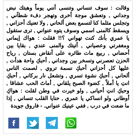
وقالت : سوف تنساني وتنسى أنني يوماً وهبتك نبض
وجداني , وتعشق موجة أخرى وتهجر دفء شطآني ,
وتجلس مثلما كنا لتسمع بعض ألحاني , ولا تعنيك أحزاني ,
ويسقط كالمنى اسمي وسوف يتوه عنواني , ترى ستقول
يا عمري بأنك كنت تهواني ؟!! فقلت : هواك إيماني
ومغفرتي وعصياني , أتيتك والمنى عندي , بقايا بين
أحضاني , ربيع مات طائره على أنقاض بستان , رياح
الحزن تعصرني وتسخر بين وجداني , أحبكِ واحة هدأت ,
عليها كل أحزاني أحبكِ نسمة تروي , لصمت الناس
ألحاني , أحبكِ نشوة تسري , وتشعل نار بركاني , أحبكِ
انتِ يا أملاً , كضوء الصبح يلقاني , أماتَ الحب عشاقا ,
وحبكِ انتِ أحيانى , ولو خيرت في وطن لقلت : هواكِ
أوطاني ولو انساكي يا عمري , حنايا القلب تنساني , إذا
ما ضعت في درب , ففي عينيك عنواني. - فاروق جويدة