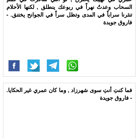
السحاب وعدتُ نهراً في ربوعك ينطلق , لكنها الأحلام
تنثرنا سراباً في المدى وتظل سراً في الجوانح يختنق. -
فاروق جويدة
فما كنتِ أنتِ سوى شهرزاد , وما كان عمري غير الحكايا.
- فاروق جويدة