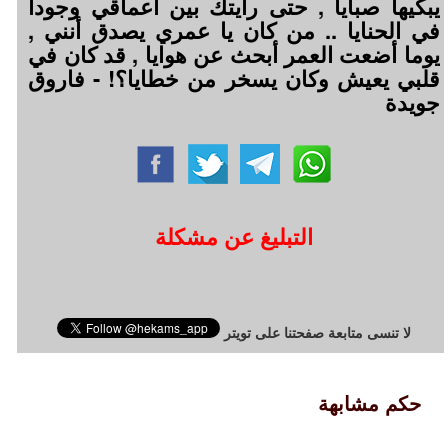
يبكيها صبايا , حتى رأيتك بين أعماقي وجودا
في الحنايا .. من كان يا عمري يصدق أنني ,
يوما أضعت العمر أبحث عن هوايا , قد كان في
قلبي يعيش وكان يسخر من خطايا؟! - فاروق
جويدة
التبليغ عن مشكلة
لا تنسى متابعة صفحتنا على تويتر
حكم مشابهة