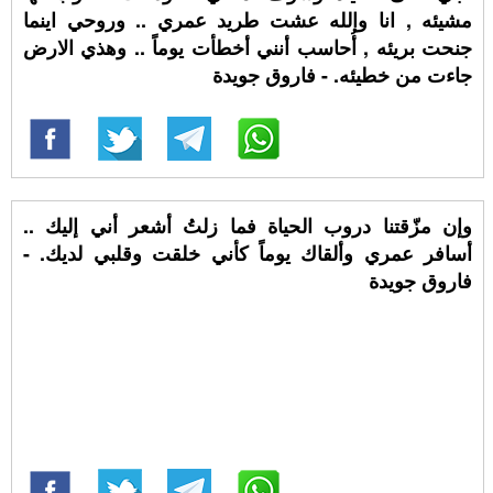
مشيئه , انا والله عشت طريد عمري .. وروحي اينما
جنحت بريئه , أُحاسب أنني أخطأت يوماً .. وهذي الارض
جاءت من خطيئه. - فاروق جويدة
وإن مزّقتنا دروب الحياة فما زلتُ أشعر أني إليك ..
أسافر عمري وألقاك يوماً كأني خلقت وقلبي لديك. -
فاروق جويدة