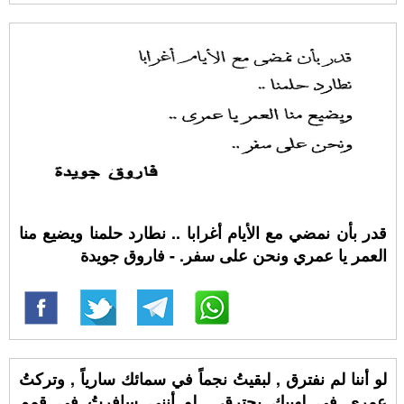
قدر بأن نمضي مع الأيام أغرابا .. نطارد حلمنا ويضيع منا
العمر يا عمري ونحن على سفر. - فاروق جويدة
لو أننا لم نفترق , لبقيتُ نجماً في سمائك سارياً , وتركتُ
عمري في لهيبك يحترق , لو أنني سافرتُ في قمم