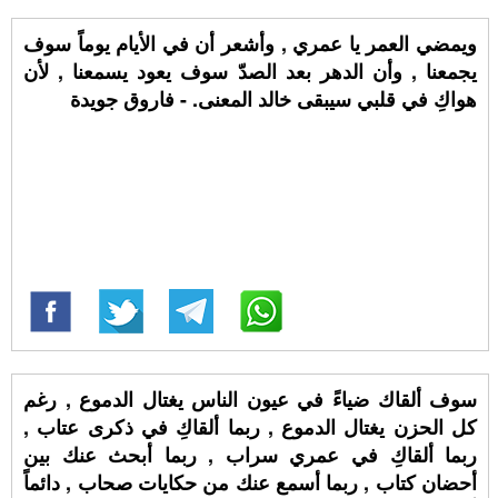
ويمضي العمر يا عمري , وأشعر أن في الأيام يوماً سوف
يجمعنا , وأن الدهر بعد الصدّ سوف يعود يسمعنا , لأن
هواكِ في قلبي سيبقى خالد المعنى. - فاروق جويدة
سوف ألقاك ضياءً في عيون الناس يغتال الدموع , رغم
كل الحزن يغتال الدموع , ربما ألقاكِ في ذكرى عتاب ,
ربما ألقاكِ في عمري سراب , ربما أبحث عنك بين
أحضان كتاب , ربما أسمع عنك من حكايات صحاب , دائماً