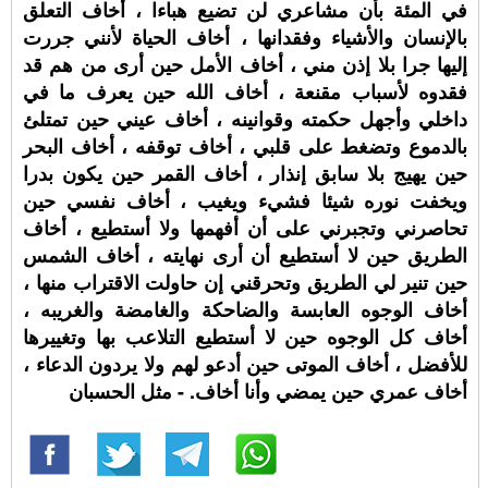
في المئة بأن مشاعري لن تضيع هباءا ، أخاف التعلق
بالإنسان والأشياء وفقدانها ، أخاف الحياة لأنني جررت
إليها جرا بلا إذن مني ، أخاف الأمل حين أرى من هم قد
فقدوه لأسباب مقنعة ، أخاف الله حين يعرف ما في
داخلي وأجهل حكمته وقوانينه ، أخاف عيني حين تمتلئ
بالدموع وتضغط على قلبي ، أخاف توقفه ، أخاف البحر
حين يهيج بلا سابق إنذار ، أخاف القمر حين يكون بدرا
ويخفت نوره شيئا فشيء ويغيب ، أخاف نفسي حين
تحاصرني وتجبرني على أن أفهمها ولا أستطيع ، أخاف
الطريق حين لا أستطيع أن أرى نهايته ، أخاف الشمس
حين تنير لي الطريق وتحرقني إن حاولت الاقتراب منها ،
أخاف الوجوه العابسة والضاحكة والغامضة والغريبه ،
أخاف كل الوجوه حين لا أستطيع التلاعب بها وتغييرها
للأفضل ، أخاف الموتى حين أدعو لهم ولا يردون الدعاء ،
أخاف عمري حين يمضي وأنا أخاف. - مثل الحسبان