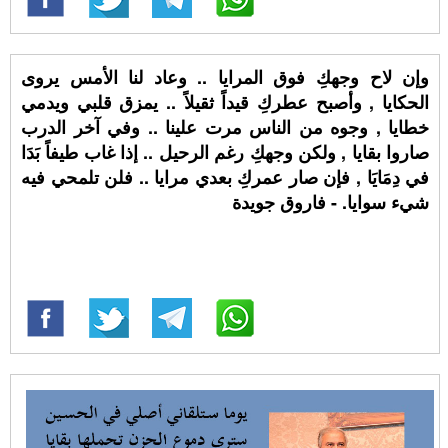
وإن لاح وجهكِ فوق المرايا .. وعاد لنا الأمس يروى
الحكايا , وأصبح عطركِ قيداً ثقيلاً .. يمزق قلبي ويدمي
خطايا , وجوه من الناس مرت علينا .. وفي آخر الدرب
صاروا بقايا , ولكن وجهكِ رغم الرحيل .. إذا غاب طيفاً بَدَا
في دِمَايَا , فإن صار عمركِ بعدي مرايا .. فلن تلمحي فيه
شيء سوايا. - فاروق جويدة