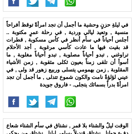
في ليلةِ حزنٍ وحشية ما أجمل أن تجد امرأةً توقظ أفراحاً
منسية , وتعيد ليالي وردية , في رحلة عمرٍ مكتوبة ..
أجلس أحياناً في سأم أنظر في كأس مسكوبة , قطرات
قد بقيت فيها ما عادت كأسي مرغوبة , أجد الأحلام
تراوغني , تبدو أحياناً مصلوبة , تبدو أحياناً مغلوبة , ما
أسوأ أن تلقى زمناً بعيون ثكلى مثقوبة , زمن الأشياء
المقلوبة , زمن بهمومي يتسلى وربيع زهور قد ولى , في
عيني لؤلؤةٌ نامت والكون شموع تتدلى , ما أجمل أن تجد
امرأةً بدراً بسمائك يتجلى. - فاروق جويدة
الوقت ليلٌ والشتاء بلا قمر , نشتاق في سأم الشتاء شعاع
دفءٍ حولنا , نشتاق قنديلاً يسامر ليلنا , نشتاق من يحكي