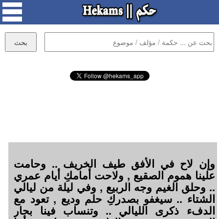
وإن لاح في الأفق طيف الخريف .. وحامت
علينا هموم الصقيع , ولاحت أمامكِ أيام عمري
.. وحلق الغيم وجه الربيع , وفي ليلة من ليالي
الشتاء .. سيغفو بصدركِ حلم وديع , تعود مع
الدفء ذكرى الليالي .. وتنساب فينا بحار