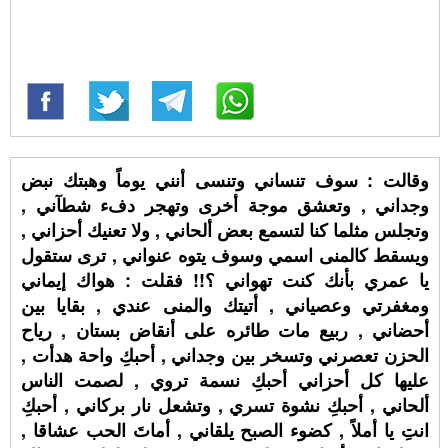
وقالت : سوف تنساني وتنسى أنني يوماً وهبتك نبض
وجداني , وتعشق موجة أخرى وتهجر دفء شطآني ,
وتجلس مثلما كنا لتسمع بعض ألحاني , ولا تعنيك أحزاني ,
ويسقط كالمنى اسمي وسوف يتوه عنواني , ترى ستقول
يا عمري بأنك كنت تهواني ؟!! فقلت : هواك إيماني
ومغفرتي وعصياني , أتيتك والمنى عندي , بقايا بين
أحضاني , ربيع مات طائره على أنقاض بستان , رياح
الحزن تعصرني وتسخر بين وجداني , أحبكِ واحة هدأت ,
عليها كل أحزاني أحبكِ نسمة تروي , لصمت الناس
ألحاني , أحبكِ نشوة تسري , وتشعل نار بركاني , أحبكِ
انتِ يا أملاً , كضوء الصبح يلقاني , أماتَ الحب عشاقا ,