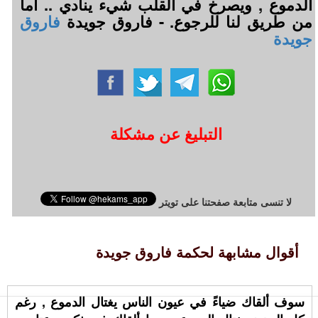
الدموع , ويصرخ في القلب شيء ينادي .. أما
من طريق لنا للرجوع. - فاروق جويدة
فاروق
جويدة
التبليغ عن مشكلة
لا تنسى متابعة صفحتنا على تويتر
أقوال مشابهة لحكمة فاروق جويدة
سوف ألقاك ضياءً في عيون الناس يغتال الدموع , رغم