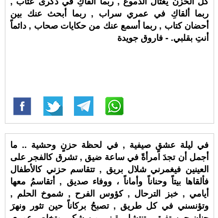
كل الحزن يغتال الدموع , ربما ألقاكِ في ذكرى عتاب ,
ربما ألقاكِ في عمري سراب , ربما أبحث عنك بين
أحضان كتاب , ربما أسمع عنك من حكايات صحاب , دائماً
أنتِ بقلبي. - فاروق جويدة
في ليلة عشقٍ صيفية , في لحظة حزنٍ وحشية .. ما
أجمل أن تجدَ امرأةً في ساعة ضيق , تشرق كالفجر على
العينين فيغمرني شلال بريق , تتقاسم حزني كالأطفال
فألقاها بيتاً وحناناً وأماناً ، ووفاء صديق , أتقاسمُ معها
أيامي , خبز الترحال , كؤوس الفرح , شموخ الحلم ,
وتؤنسني في كل طريق , تصبحُ بركاناً حين تثور ونهرَ
حنانٍ حين تفيق , تنتشل يقيني من شكي وتخلص عمري