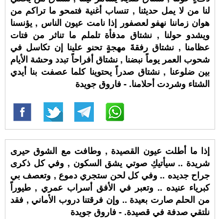
لنا من لا يمل حديثنا , تنساب أغنية فتمحو ما تراكم من
هوان زماننا نهفو لعصفور إذا نامت عيون الناس , يؤنسنا
ويشدو حولنا , نشتاق مدفأة تلملم ما تناثر من فتات
عظامنا , نشتاق رفقةَ مهجةٍ تحنو علينا إن تكاسل في
شحوب العمر يوماً نبضنا , نشتاق أفراحاً تبدد وحشة الأيام
بين ضلوعنا , نشتاق صدراً يحتوينا كلما عصفت بنا أيدي
الشتاء وشردت أحلامنا. - فاروق جويدة
إذا ما أطلت عيون القصيدة , وطافت مع الشوق حيرى
شريدة .. سيأتيكِ صوتي يشق السكون , وفي كل ذكرى
جراح جديده .. وفي كل لحن ستجري دموع , وتعصف بي
كبرياء عنيده .. وتعبر في الأفق أسراب عمري , طيوراً
من الحلم صارت بعيدة .. وإن فرقتنا دروب الأماني , فقد
نلتقي صدفة في قصيدة. - فاروق جويدة