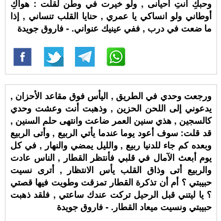
وحبكِ انتِ أحيانى , ولو خيرت في وطن لقلت : هواكِ
أوطاني ولو انساكي يا عمري , حنايا القلب تنساني , إذا
ما ضعت في درب , ففي عينيك عنواني. - فاروق جويدة
ورجعت وحدي في الطريق , اليأس فوق مقاعد الأحزان ,
يدعوني إلى اللحن الحزين , وذهبت أنت وعشت وحدي
كالسجين , هذي سنين العمر ضاعت وانتهى حلم السنين ,
قد قلت: سوف أعود يوما عندما يأتي الربيع , وأتى الربيع
وبعده كم جاء للدنيا ربيع , والليل يمضي والنهار , في كل
يوم أبعث الآمال في قلبي فأنتظر القطار , الناس عادت
والربيع أتى وذاق القلب يأس الانتظار , أترى نسيت
حبيبتي ؟ أم أن تذكرة القطار تمزقت وطويت فيها قصتي
؟ يا ليتني قبل الرحيل تركت عندك ساعتي , فلقد ذهبت
حبيبتي ونسيت ميعاد القطار. - فاروق جويدة