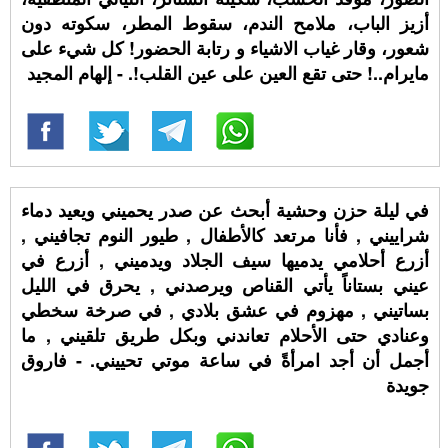
أزيز الباب، ملامح الندم، سقوط المطر، سكوته دون
شعور، وقار غياب الاشياء و رتابة الحضور! كل شيء على
مايرام..! حتى تقع العين على عين القلب!. - إلهام المجيد
في ليلة حزن وحشية أبحث عن صدر يحميني ويعيد دماء
شراييني , فأنا مرتعد كالأطفال , طيور النوم تجافيني ,
أزرع أحلامي يدميها سيف الجلاد ويدميني , أزرع في
عيني بستاناً يأتي القناص ويرصدني , يحرق في الليل
بساتيني , مهزوم في عشق بلادي , في صرخة سخطي
وعنادي حتى الأحلام تعاندني وبكل طريق تلقيني , ما
أجمل أن أجد امرأةً في ساعة موتي تحييني. - فاروق
جويدة