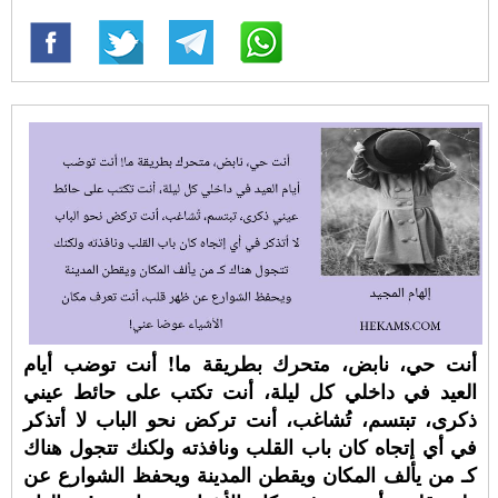
أنت حي، نابض، متحرك بطريقة ما! أنت توضب أيام
العيد في داخلي كل ليلة، أنت تكتب على حائط عيني
ذكرى، تبتسم، تُشاغب، أنت تركض نحو الباب لا أتذكر
في أي إتجاه كان باب القلب ونافذته ولكنك تتجول هناك
كـ من يألف المكان ويقطن المدينة ويحفظ الشوارع عن