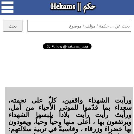
ورأيت الشهداء واقفين، كلٌ على نجمته،
سعداء بما قدّموا للموتى الأحياء من أمل،
ورأيتَ رأيت رأيت بلاداً يلبسها الشهداء
ويرتفعون بها ، أعلى منها وحياً وحياً، ويعودون
بها خضراءَ وزرقاء ، وقاسيةً في تربية سلالتهم: