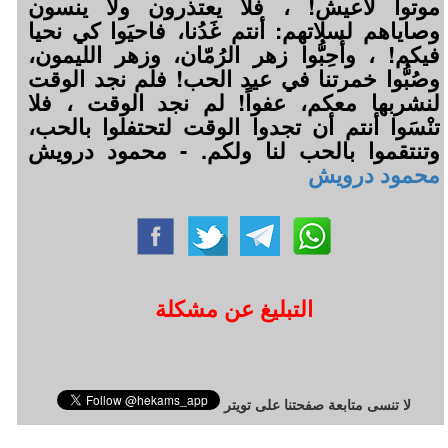
موتوا لأعيش! ، فلا يعتذرون ولا ينسون
وصاياهم لسلاتهم: أنتم غَدُنا، فاحيَوا كي نحيا
فيكم! ، وأَحِبُّوا زهر الرُمّان، وزهر الليمون،
وصُبُّوا خمرتنا في عيد الحب! فلم نجد الوقت
لنشربها معكم، عفواً! لم نجد الوقت ، فلا
تنْسَوا أنتم أن تجدوا الوقت لتحتفلوا بالحب،
وتنتقموا بالحب لنا ولكم. - محمود درويش
محمود درويش
التبليغ عن مشكلة
لا تنسى متابعة صفحتنا على تويتر