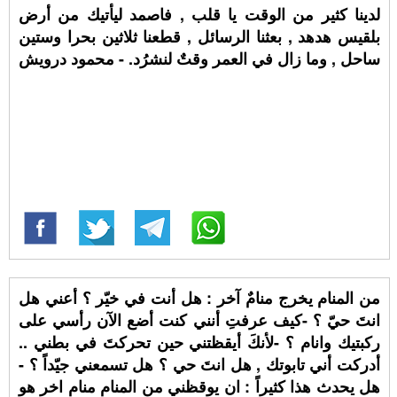
لدينا كثير من الوقت يا قلب , فاصمد ليأتيك من أرض
بلقيس هدهد , بعثنا الرسائل , قطعنا ثلاثين بحرا وستين
ساحل , وما زال في العمر وقتٌ لنشرُد. - محمود درويش
من المنام يخرج منامٌ آخر : هل أنت في خيّر ؟ أعني هل
انتَ حيّ ؟ -كيف عرفتِ أنني كنت أضع الآن رأسي على
ركبتيك وانام ؟ -لأنكَ أيقظتني حين تحركتَ في بطني ..
أدركت أني تابوتك , هل انتَ حي ؟ هل تسمعني جيّداً ؟ -
هل يحدث هذا كثيراً : ان يوقظني من المنام منام اخر هو