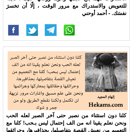
للتعويض والاستدراك مع مرور الوقت ، إلّا أن تخسرَ
نفسَك. - أحمد أوحني
كلنا دون استثناء من نصبر حتى آخر الصبر لعله الحب
ونحن نعلم يقينا انه من الف إحتمال ليس بـحب! كلنا مع
التعميم من نعيش القصة بتفاصيلها، بحذافيرها، وحرائقها