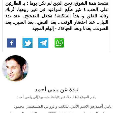
نشحذ همة الشوق، نحن الذين لم نكن يوما ؛ بـ الطارئين
على الحب..! نثير طُلع المواعيد في غير ربيعها، نُربك
رتابة القلق و هدأ السكينة! نفتعل الضجيج.. عند بدء
الليل.. عند احتضار الوقت.. بعد النبض.. بعد الصبر.. بعد
الصوت.. بعدنا وبعد الحياة!!. - إلهام المجيد
نبذة عن يامي أحمد
يضم الموقع 140 حكمة واقتباسًا منسوبة إلى يامي أحمد
يامي أحمد هو الاسم الأدبي للكاتب والروائي الفلسطيني محمود