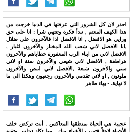
احذر لان كل الشرور التي عرفتها في الدنيا خرجت من
هذا الكهف المعتم , تبدأ فكرة وتنتهي شرا : انا على حق
ورايي هو الافضل , انا الافضل اذا فالآخرون على ضلال
,انا الافضل لاني شعب الله المختار والآخرون اغيار ,
الافضل لاني من ابناء الرب المغفورة خطاياهم والآخرون
هراطقة , الافضل لاني شيعي والآخرون سنة او لاني
سني والآخرون شيعة ,الافضل لاني ابيض والآخرون
ملونون , او لاني تقدمي والآخرون رجعيون وهكذا الى ما
لا نهاية. - بهاء طاهر
عجيبة هي الحياة بمنطقها المعاكس . أنت تركض خلف
الأشياء لاهثاً فتهرب الأشياء منك . وما تكاد تجلس وتقنع