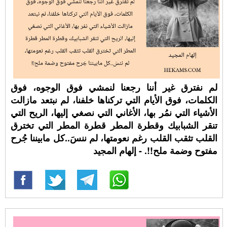
لم نفترق غير أننا رجعنا لنمشي فوق الوجوه، فوق
الكلمات، فوق الأيام التي تركناها خلفنا، لم نبتعد مازالت
الأشياء التي نمُر بها، الأغاني التي نصغي إليها، الريح التي
تنقر الشبابيك وقطرة المطر قطرة المطر التي تخترق
القلب تثقب القلب رغم نعومتها، لم ننسَ..كل مابيننا جُرح
مفتوح وضمة ملح!!. - إلهام المجيد