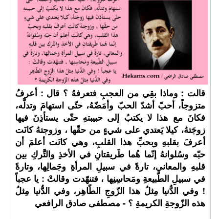
قالت : وماذا بقِي من العجبِ فتعرفهُ ؟ قال : أعرفُ
متزوجاً، أحبّ أشدّ الحبّ وأمَضّهُ، حتّى استهامَ وتدلَّه،
فكانَ مع هذا لا يكتبُ إلى حبيبتهِ حتّى يستأذِنَ فيها
زوجَتهُ، كيلا يَعتدي على شيءٍ من حقّها ، وزوجتهُ كانَت
أعرفَ بقلبهِ وبحبِّ هذا القلبِ، وهي كانَت أعلمَ أن
حبّه وسُلوانهُ إنّما هُما طَريقتانِ في الأخذِ والتَّركِ بين
قلبهِ والمعاني، تارةً في سبيلِ المرأةِ وجَمالِها، وتارةً
في سبيلِ الطّبيعةِ ومَحاسِنِها ، فتنهّدت وقالتْ : يا عجباً
! وفي الدُّنيا مِثلُ هذا الزّوجِ الطّاهِر، وفي الدُّنيا مِثلُ
هذه الزّوجةِ الكريمةِ ؟ - مصطفى صادق الرافعي