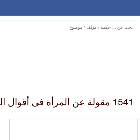
1541 مقولة عن المرأة فى أقوال العظيم مصطفى صادق الرافعى :