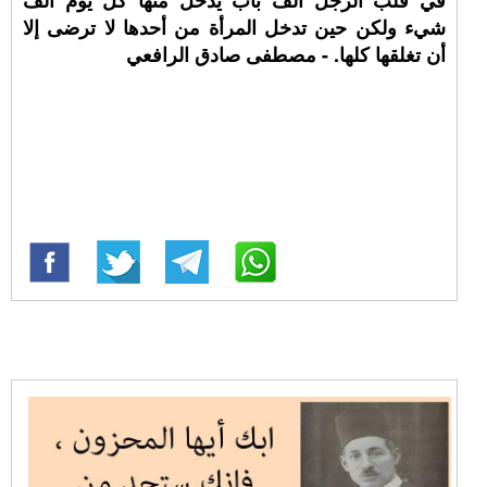
في قلب الرجل ألف باب يدخل منها كل يوم ألف
شيء ولكن حين تدخل المرأة من أحدها لا ترضى إلا
أن تغلقها كلها. - مصطفى صادق الرافعي