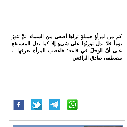
كم من امرأةٍ جميلةٍ تراها أصفى من السماء، ثمَّ تثورُ
يوماً فلا تدل ثورتُها على شيءٍ إلا كما يدل المستنقع
على أنَّ الوحلَ في قاعه؛ فاغضبِ المرأة تعرفها. -
مصطفى صادق الرافعي