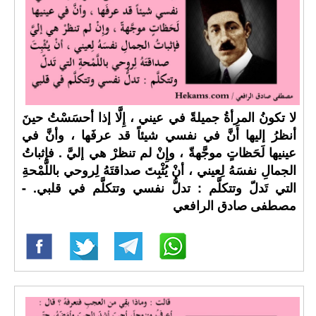
لا تكونُ المرأةُ جميلةً في عيني ، إِلَّا إذا أحسَسْتُ حينَ
أنظرُ إليها أَنَّ في نفسي شيئاً قد عرفَها ، وأنَّ في
عينيها لَحَظاتٍ موجَّهةّ ، وإِنْ لم تنظرْ هي إليَّ . فإثباتُ
الجمالِ نفسَهُ لِعيني ، أنْ يُثْبِتَ صداقتَهُ لِروحي باللَّمْحةِ
التي تَدلّ وتتكلَّم : تدلُّ نفسي وتتكلَّم في قلبي. -
مصطفى صادق الرافعي