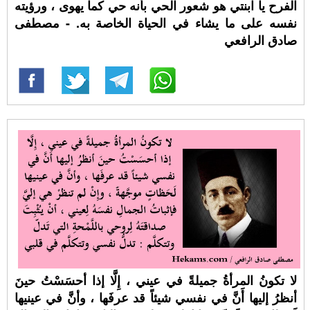
الفرح يا ابنتي هو شعور الحي بأنه حي كما يهوى ، ورؤيته
نفسه على ما يشاء في الحياة الخاصة به. - مصطفى
صادق الرافعي
لا تكونُ المرأةُ جميلةً في عيني ، إِلَّا إذا أحسَسْتُ حينَ
أنظرُ إليها أَنَّ في نفسي شيئاً قد عرفَها ، وأنَّ في عينيها