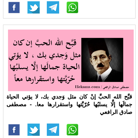
قبَّح الله الحبَّ إنْ كان مثل وَجدي بك، لا يؤتي الحياة
جمالَها إلَّا يسلبُها حُرّيَّتها واستقرارها معا. - مصطفى
صادق الرافعي