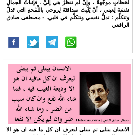
لَحَظاتٍ موجَّهةّ ، وإِنْ لم تنظرْ هي إليَّ . فإثباتُ الجمالِ
نفسَهُ لِعيني ، أنْ يُثْبِتَ صداقتَهُ لِروحي باللَّمْحةِ التي تَدلّ
وتتكلَّم : تدلُّ نفسي وتتكلَّم في قلبي. - مصطفى صادق
الرافعي
الانسان يبتلى ثم يبتلى ليعرف ان كل ما فيه ان هو الا