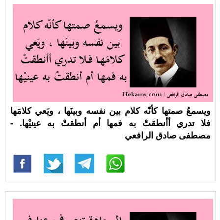
ويسمعُ صمتها كأنّه كلام بين نفسه وبينَها ، ويَعي كلامَها
فلا تدري أأنطقتْ به فمها أم أنطقتْ به عينيْها. -
مصطفى صادق الرافعي