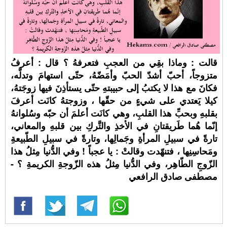
قالت : وماذا بقِي من العجبِ فتعرفهُ ؟ قال : أعرفُ
متزوجاً، أحبّ أشدّ الحبّ وأمَضّهُ، حتّى استهامَ وتدلَّه،
فكانَ مع هذا لا يكتبُ إلى حبيبتهِ حتّى يستأذِنَ فيها زوجَتهُ،
كيلا يَعتدي على شيءٍ من حقّها ، وزوجتهُ كانَت أعرفَ
بقلبهِ وبحبِّ هذا القلبِ، وهي كانَت أعلمَ أن حبّه وسُلوانهُ
إنّما هُما طَريقتانِ في الأخذِ والتَّركِ بين قلبهِ والمعاني،
تارةً في سبيلِ المرأةِ وجَمالِها، وتارةً في سبيلِ الطّبيعةِ
ومَحاسِنِها ، فتنهّدت وقالتْ : يا عجباً ! وفي الدُّنيا مِثلُ هذا
الزّوجِ الطّاهِر، وفي الدُّنيا مِثلُ هذه الزّوجةِ الكريمةِ ؟ -
مصطفى صادق الرافعي