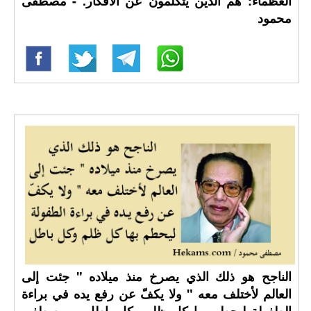
العظماء: هم الذين يتكلمون عن الأفكار. - مصطفى
محمود
الناجح هو ذلك الذي يصرخ منذ ميلاده " جئت إلى
العالم لأختلف معه " ولا يكفّ عن رفع يده في براءة