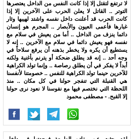
لا ترتفع لتقتل إلا إذا كانت النفس من الداخل يعتصرها
التوتر .. القاتل لا يعلن الحرب على الآخرين إلا إذا
كانت الحرب قد أعلنت داخل نفسه واشتد لهيبها وثار
غبارها فأعمى العيون والأبصار .. المجرم هو إنسان
دائما ينزف من الداخل .. أما من يعيش في سلام مع
نفسه فهو يعيش دائما في سلام مع الآخرين .. إنه لا
يستطيع أن يكره ولا يخطر بذهنه أن يرفع سلاحاً في
وجه أحد .. إنه قد يطلق ضحكة أو يترنم بأغنية ولكنه
أبداً لا يفكر في أن يطلق رصاصة .. وإنما تولد الكراهية
للآخرين حينما تولد الكراهية للنفس .. خصومتنا لأنفسنا
هي القنبلة التي تنفجر حولنا في كل مكان .. منذ
اللحظة التي نختصم فيها مع نفوسنا لا نعود نرى حولنا
إلا القبح. - مصطفى محمود
لقد بحثت عن مفاتن الطبيعة فوجدتها في داخل