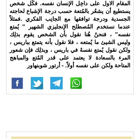
المقام الاول على داخِل الإنسان نفسه. فكُل شخص
يستطيع أن يشعُر بالمُتعة حسب درجة الإشباع لحاجته
الجسدية ودرجة توافقها مع الجانِب الفكري .فمثلاً
عندما نستخدم المُصطلح الإنجليزي الشهير " يُمتع
نفسه" ، فنحنُ هُنا نقول بأن الشخص يقوم بذلِك
وليس الشيئ ما يُمتعه ، فلا نقول بأنه يتمتع بباريس ،
ولكن نقول يُمتع نفسهُ في باريس ، وبذلِك فإن شعور
المرء بالسعادة لا يعتمد على قدر المُتع والمباهج
المتاحة ولكن على نفسه أولاً. - أرتور شوبنهاور