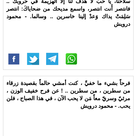
سلاحنا، يا حبُّ لا هدفٌ لنا إلا الهزيمةَ في حروبك ..
فانتصر أَنت انتصر، واسمع مديحك من ضحاياكَ: انتصر
سَلِمَتْ يداك وَعدْ إلينا خاسرين .. وسالما. - محمود
درويش
فرحاً بشيء ما خفيِّ ، كنت أمشي حالماً بقصيدة زرقاء
من سطرين ، من سطرين .. ! عن فرح خفيف الوزن ،
مرئيّ وسريّ معاً مَن لا يحب الآن ، في هذا الصباح ، فلن
يحب. - محمود درويش