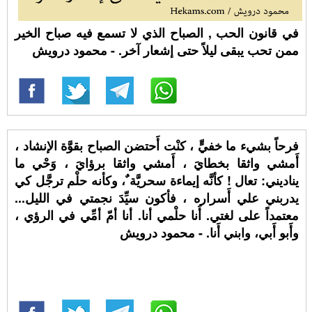
في قانون الحب , الصباح الذي لا تسمع فيه صباح الخير
ممن تحب يبقى ليلاً حتى إشعار آخر. - محمود درويش
فرحاً بشيء ما خفيٍّ ، كنْت أَحتضن الصباح بقوَّة الإنشاد ،
أَمشي واثقا بخطايَ ، أَمشي واثقا برؤايَ ، وَحْي ما
يناديني: تعال ! كأنَّه إيماءة سحريَّة ٌ، وكأنه حلْم ترجَّل كي
يدربني علي أَسراره ، فأكون سيِّدَ نجمتي في الليل...
معتمداً على لغتي. أَنا حلْمي أنا. أنا أمّ أمِّي في الرؤي ،
وأَبو أَبي، وابني أَنا. - محمود درويش