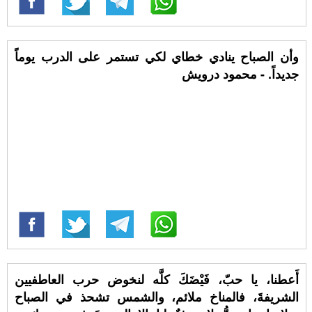
وأن الصباح ينادي خطاي لكي تستمر على الدرب يوماً
جديداً. - محمود درويش
أَعطنا، يا حبّ، فَيْضَكَ كلَّه لنخوض حرب العاطفيين
الشريفةَ، فالمناخ ملائم، والشمس تشحذ في الصباح