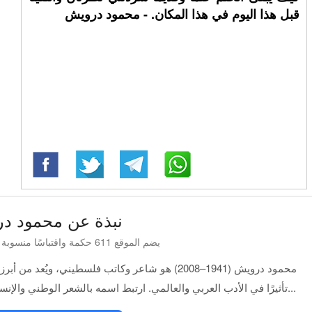
قبل هذا اليوم في هذا المكان. - محمود درويش
نبذة عن محمود د
يضم الموقع 611 حكمة واقتباسًا منسوبة إلى محمود درويش
محمود درويش (1941–2008) هو شاعر وكاتب فلسطيني، ويُ
تأثيرًا في الأدب العربي والعالمي. ارتبط اسمه بالشعر الوطني والإنساني، وتميزت قصائده بعمقها اللغوي والفلسفي، إذ...