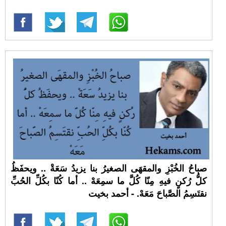
صباحُ الخُبْزِ والمقهَى الصغيرُ بنا يزيدُ سَعَةْ .. ويحفَظُ
كلُّ رُكنٍ فيهِ مِنّا كُلَّ ما سمِعَهْ .. أما كُنّا بكُلِّ الحُبِّ
نقتَسِمُ الصَّباحَ مَعَهْ. - أحمد بخيت