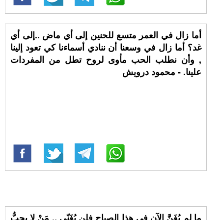
أما زال في العمر متسع للحنين إلى أي ماض ..إلى أي
غد؟ أما زال في وسعنا أن ننادي أسماءنا كي تعود إلينا
, وأن نطلب الحب مأوى لروح تطل من المفردات
علينا. - محمود درويش
ما لم يُغَنَّ الآن في هذا الصباح فلن يُغَنّى .. مَنْ لا يحبُّ