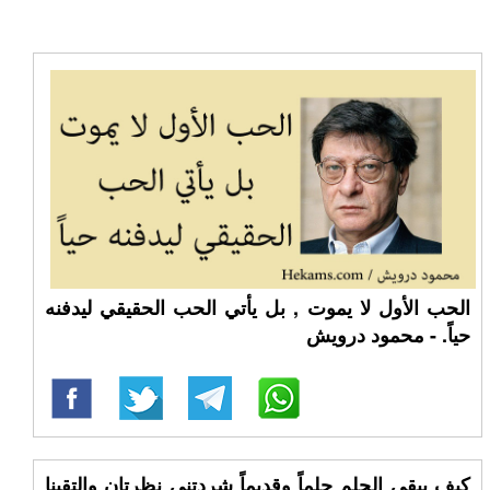
الحب الأول لا يموت , بل يأتي الحب الحقيقي ليدفنه
حياً. - محمود درويش
كيف يبقى الحلم حلماً وقديماً شردتني نظرتان والتقينا