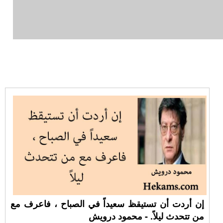
إن أردت أن تستيقظ سعيداً في الصباح ، فاعرف مع
من تتحدث ليلاً. - محمود درويش