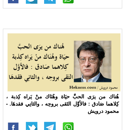
هُناك من يرَى الحبَّ حيَاة وهُنَاك منْ يَراه كِذبة ،
كِلاهما صَادق : فالأوَّل التَقى بروحِه ، والثانِي فقدهَا. -
محمود درويش