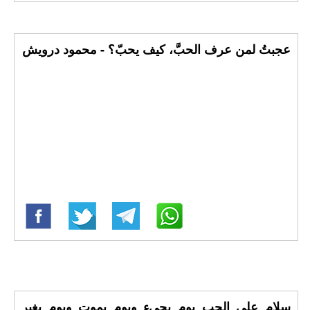
عجبتُ لمن عرف الحبَّ، كيف يحبّ؟ - محمود درويش
سلام على الحب يوم يجيء ويوم يموت ويوم يغير