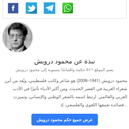
نبذة عن محمود درويش
يضم الموقع 611 حكمة واقتباسًا منسوبة إلى محمود درويش
محمود درويش (1941–2008) هو شاعر وكاتب فلسطيني، ويُعد من أبرز
شعراء العربية في العصر الحديث، ومن أكثر الأدباء تأثيرًا في الأدب
العربي والعالمي. ارتبط اسمه بالشعر الوطني والإنساني، وتميزت
قصائده بعمقها اللغوي والفلسفي، إذ...
عرض جميع حكم محمود درويش