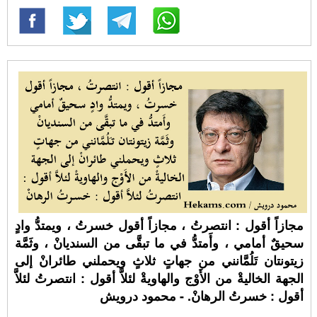
مجازاً أقول : انتصرتُ ، مجازاً أقول خسرتُ ، ويمتدُّ وادٍ
سحيقٌ أمامي ، وأَمتدُّ في ما تبقَّى من السنديانْ ، وثَمَّة
زيتونتان تَلُمَّانني من جهاتٍ ثلاثٍ ويحملني طائرانْ إلى
الجهة الخاليةْ من الأَوْج والهاويةْ لئلاَّ أقول : انتصرتُ لئلاَّ
أقول : خسرتُ الرهانْ. - محمود درويش