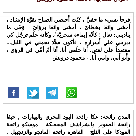
فرحاً بشيء ما خفيٍّ ، كنْت أَحتضن الصباح بقوَّة الإنشاد ،
أَمشي واثقا بخطايَ ، أَمشي واثقا برؤايَ ، وَحْي ما
يناديني: تعال ! كأنَّه إيماءة سحريَّة ٌ، وكأنه حلْم ترجَّل كي
يدربني علي أَسراره ، فأكون سيِّدَ نجمتي في الليل...
معتمداً على لغتي. أَنا حلْمي أنا. أنا أمّ أمِّي في الرؤي ،
وأَبو أَبي، وابني أَنا. - محمود درويش
المدن رائحة: عكا رائحة اليود البحري والبهارات , حيفا
رائحة الصنوبر والشراشف المجعلكة , موسكو رائحة
الفودكا على الثلج , القاهرة رائحة المانجو والزنجبيل ,