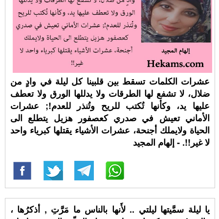
عشرات الكلمات تسقط بين قلبينا كل ليلة في وادٍ من
ضلال، لا تشفع لها الطرقات ولا يدللها الورق ولا تعطف
عليها يد، وكأنها تُكتب للريح وتُنذر للعدم!; عشرات
الأماني تعيش في صدري كعصفور هزيل يتطلع الى
الحياة ولايملك أجنحة، عشرات الأشياء يقتلها كبرياء واحد
لا غير!!. - إلهام المجيد
يا ليلة سمَّيتها ليلتي .. لأَنها بالناس ما مَرَّتِ , أذكرُها ،