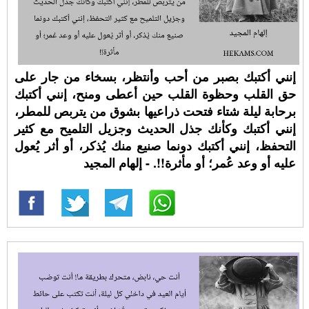
إنني أكتبك بصبر من أحب وأنتظر، بسخاء من جار على
حق القلب وحظوة القلب حين أعطى ومنح، إنني أكتبك
برحابة ليلة شتاء فتحت ذراعيها بشوق من يتربص للمطر،
إنني أكتبك وكأنك جذل الحديث وجزيل التلميح مع كثير
التحفظ، إنني أكتبك دونما صنيع منك يُذكر، أو أثر يُعول
عليه أو وعد عُمر؛ أو مأثرة!!. - إلهام المجيد