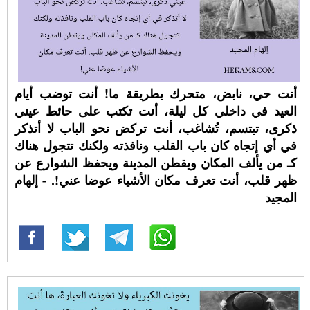
أنت حي، نابض، متحرك بطريقة ما! أنت توضب أيام
العيد في داخلي كل ليلة، أنت تكتب على حائط عيني
ذكرى، تبتسم، تُشاغب، أنت تركض نحو الباب لا أتذكر
في أي إتجاه كان باب القلب ونافذته ولكنك تتجول هناك
كـ من يألف المكان ويقطن المدينة ويحفظ الشوارع عن
ظهر قلب، أنت تعرف مكان الأشياء عوضا عني!. - إلهام
المجيد