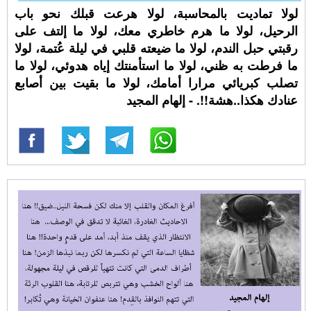
لولا تماديت بالمحاسبة، لولا هرعت قبلك نحو باب
الرحيل، لولا ما هرم خاطري معك، لولا ما إلتف على
رقبتي حبل الندم، لولا ما ضيعته قلبي في ليلة عُتمة، لولا
ما فرطت به ظني، لولا ما استأمنتك إياه هدوئي، لولا ما
تصلب كبريائي مرارا أمامك، لولا ما بقيت بين أصابع
عنادك هكذا..هشة!!. - إلهام المجيد