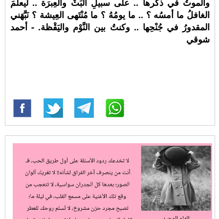
والموتُ في ذكرها .. على سبيلِ البَثِّ والعِبرَة .. ليعلمَ
الغافلُ ما أمسُه ؟ .. ما يومُهُ ؟ ما مُنْتَهى العِيشة ؟ نَبَّهَني
المقدورُ في جُنْحِها .. وكنتُ بين النَّوْم واليَقْظة. - أحمد
شوقي