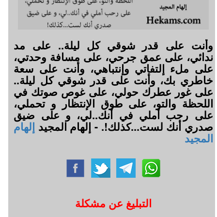
وأنت على قدر شوقي كل ليلة.. على مد
ندائي، على عمق جرحي، على مسافة وحدتي،
على ملء إلتفاتي وإنتباهي، وأنت على سعة
خاطري بك، وأنت على قدر شوقي كل ليلة..
على غور عطرك حولي، على غوص صوتك في
اللحظة والتو، على طوق الإنتظار و تحملي،
على رحب أملي في أنك..لي، و على ضيق
صدري أنك لست...كذلك!. - إلهام المجيد
إلهام
المجيد
التبليغ عن مشكلة