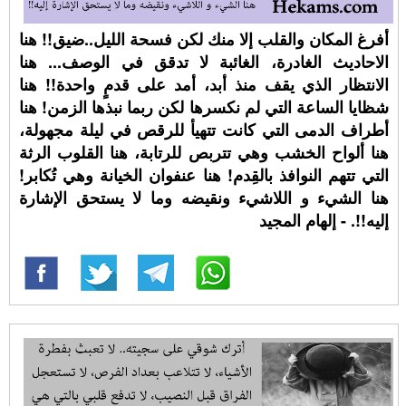
أفرغ المكان والقلب إلا منك لكن فسحة الليل..ضيق!! هنا
الاحاديث الغادرة، الغائبة لا تدقق في الوصف... هنا
الانتظار الذي يقف منذ أبد، أمد على قدمٍ واحدة!! هنا
شظايا الساعة التي لم نكسرها لكن ربما نبذها الزمن! هنا
أطراف الدمى التي كانت تتهيأ للرقص في ليلة مجهولة،
هنا ألواح الخشب وهي تتربص للرتابة، هنا القلوب الرثة
التي تتهم النوافذ بالقِدم! هنا عنفوان الخيانة وهي تُكابر!
هنا الشيء و اللاشيء ونقيضه وما لا يستحق الإشارة
إليه!!. - إلهام المجيد