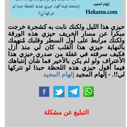
حيزي هذا الليل ولكنك نابت به كشجرة خرجت
مبكرا عن مسار الخريف حيزي هذه الورقة
ولكنك مرابط على أول السطر وقلبك مُنهمك
بالنهاية حيزي هذا القلب كان لي منذ أزل
فكيف سرقته في غفلة من صدري حيزي هذا
الأعتراف ولو لم يكن بالأخير فما شأن إنتباهك
فيما أقول حيزي هذه اللحظة حبذا لو تتركها
لي!!. - إلهام المجيد
إلهام المجيد
التبليغ عن مشكلة