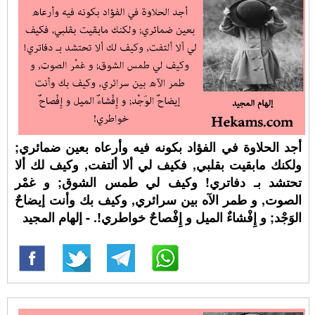
أجد الحلاوة في الفؤاد بكونه فيه وأرعاه بعين ضمائري;
ولكنك مابقيت بقلبي, فكيف لي ألا ألتفت, وكيف لك ألا
تحتشد بـ دفاتري! وكيف لي طمس الشوق; و غمْر
الصوت, و طمر الآه بين سرائري, وكيف بك وأنت إيضاحٌ
الوَجْد; و إِفْشاءٌ الميل و إِفْصاحٌ خواطري!. - إلهام المجيد