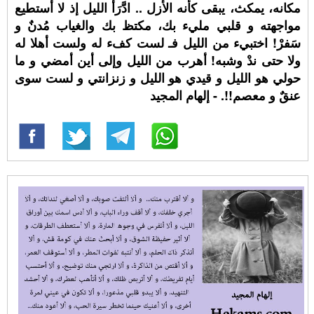
مكانه، يمكث، يبقى كأنه الأزل .. ادَّرَأَ الليل إذ لا أستطيع
مواجهته و قلبي مليء بك، مكتظ بك والغياب مُدنٌ و
سَفرْ! اختبيء من الليل فـ لست كفء له ولست أهلا له
ولا حتى ندْ وشبه! أهرب من الليل وإلى أين أمضي و ما
حولي هو الليل و قيدي هو الليل و زنزانتي و لست سوى
عنقٌ و معصم!!. - إلهام المجيد