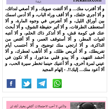
و ألا أقترب منك... و ألا ألتفت صوبك، و ألا أصغي لندائك،
و ألا أجري خلفك، و ألا أقف وراء الباب، و ألا أدس اسمك
بين أوراق الليل، و ألا أتفرس في وجوه المارة، و ألا
أستعطف الطرقات، و ألا أثير حفيظة الشوق، و ألا أبحث
عنك في كومة قش، و ألا أتذكر ذاك الحلم، و ألا أنتبه
لفوات المطر، و ألا أستوقف العمر، و ألا أقتص من
الذاكرة، و ألا ارتجي منك توضيح، و ألا أحتسب أيام
تفريطك، و ألا أتربص ظلك، و ألا أتأهب لعطرك، و ألا
أحشد التنهيد، و ألا يبدو قلبي مذعورا، و ألا تكون في
عيني لمرة أخرى، و ألا أعنيك حينما تخطر سيرة الحب، و
ألا أعود منك... إليك!!. - إلهام المجيد