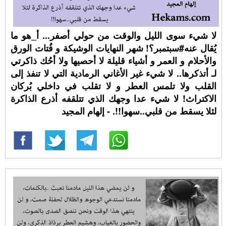
لا شيء سوى الليل والوقت من حولي أصفر... أ_هو ما
يُقال عنه#سبتمبر؟! شهر النهايات الوشيكة و فُتات الورق
والأحلام و العمر و أشياء قليلة لا أحصيها ولا أحُك ذاكرتي
لـ أتذكرها.. لا شيء غير الأغاني الرمادية التي لا تنفذ إلى
القلب ولا تلمس العطر و لا تقلب في داخلي بُركان
الاكتراث! لا شيء عدا وجهك الذي تتلقفه أذرع الذاكرة
لئلا يسقط من قلبي..سهوا!!. - إلهام المجيد