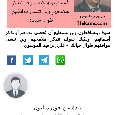
سوف يتساقطون ولن تستطيع أن تُحصي عددهم أو تذكرَ
أسمائهم، ولكنك سوف تتذكر ملامحهم ولن تنسى
مواقفهم طوال حياتك. - علي إبراهيم الموسوي
نبذة عن جون ميلتون
يضم الموقع 18 حكمة واقتباسًا منسوبة إلى جون ميلتون