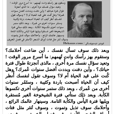
وبعد ذلك سوف تسأل نفسك ، أين ضاعت أحلامك؟
وستقوم بهز رأسك وانت تُهمهم: ما أسرع مرور الوقت !
وتعيد سؤال نفسك مرة أُخرى ، مالذى أنجزتهُ طوال فترة
حياتك؟ ، وأين دفنت وبددت أفضل سنوات عُمرك؟ وهل
كُنت على قيد الحياة أم لا؟ وسوف تقول لنفسك أُنظر
كيف أن الحياة أصبحت باردة وكئيبة ، وستَمُر سنوات
أخرى من عُمرك ، وبعد ذلك ستمر سنوات أخرى تكسوها
الكأبة. وبعد ذلِك ستأتي فترة الشيخوخة الغير مُستقرة
ويليها فترة اليأس والكأبة التامة. وسينهار عالمك الرائع ،
وأحلامك سوف تذبل وتموت ، وسوف تُنثر مثل فتات
أوراق الشجر الأصفر فى فصل الخريف. - فيودور