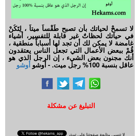
لا تسمحْ لحياتك بأن تصبح طَقْساً ميتاً ، لِتَكُنْ
في حياتك لحظاتٌ غير قابلة للتفسير، أشياء
غامضة لا يمكن لك أن تجد لها أسباباً منطقية ،
قُمْ ببعض الأعمال التي تجعل الناس يعتقدون
أنك مجنون بعض الشيء ، إن الرجل الذي هو
عاقل بنسبة 100% رجل ميت. - أوشو
أوشو
التبليغ عن مشكلة
لا تنسى متابعة صفحتنا على تويتر