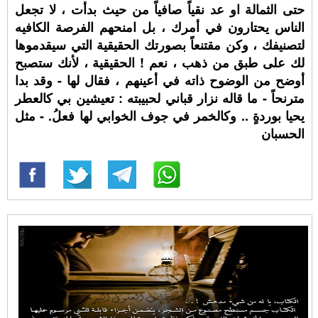
حتى الثمالة او عد نقياً صافياً من حيث بدأت ، لا تجعل
الناس يحتارون في أمرك ، بل امنحهم الفرصة الكافيه
لتصنيفك ، وكن مقتنعاً بصورتك الحقيقية التي سيقدموها
لك على طبق من ذهب ، نعم ! الحقيقية ، لأنك ستصبح
أوضح من الوضوح ذاته في أعينهم ، فقال لها - وقد بدا
مترنحاً - ما قاله نزار قباني لحبيبته : تعيشين بي كالعطر
يحيا بوردةٍ .. وكالخمر في جوف الخوابي لها فعلُ. - مثل
الحسبان