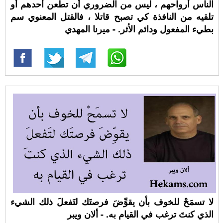
الناس أرواحهم ، ليس من الضروري أن تطعن أحدهم أو
تلقيه من النافذة كي تصبح قاتلا ، فالقتل المعنوي سم
بطيء المفعول ودائم الأثر. - ميرنا المهدي
لا تسمَحْ للخوف بأن يقوِّضَ فرصتَك لتَفعلَ ذلك الشيء
الذي كنتَ ترغب في القيام به. - ألان ويبر