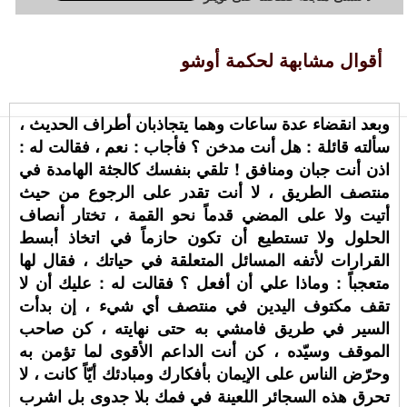
أقوال مشابهة لحكمة أوشو
وبعد انقضاء عدة ساعات وهما يتجاذبان أطراف الحديث ،
سألته قائلة : هل أنت مدخن ؟ فأجاب : نعم ، فقالت له :
اذن أنت جبان ومنافق ! تلقي بنفسك كالجثة الهامدة في
منتصف الطريق ، لا أنت تقدر على الرجوع من حيث
أتيت ولا على المضي قدماً نحو القمة ، تختار أنصاف
الحلول ولا تستطيع أن تكون حازماً في اتخاذ أبسط
القرارات لأتفه المسائل المتعلقة في حياتك ، فقال لها
متعجباً : وماذا علي أن أفعل ؟ فقالت له : عليك أن لا
تقف مكتوف اليدين في منتصف أي شيء ، إن بدأت
السير في طريق فامشي به حتى نهايته ، كن صاحب
الموقف وسيّده ، كن أنت الداعم الأقوى لما تؤمن به
وحرّض الناس على الإيمان بأفكارك ومبادئك أيّاً كانت ، لا
تحرق هذه السجائر اللعينة في فمك بلا جدوى بل اشرب