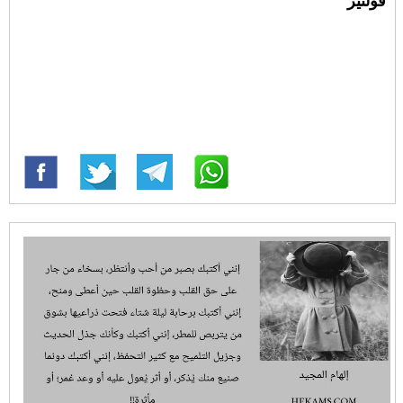
فولتير