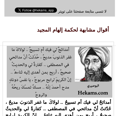
لا تنسى متابعة صفحتنا على تويتر
أقوال مشابهة لحكمة إلهام المجيد
أمدائحٌ لي فيك أم تسبيحُ .. لولاكَ ما غفر الذنوبَ مديحُ ،
حُدّثتُ أنّ مدائحي في المصطفى .. كفارةٌ لي والحديثُ
صحيحُ ، أربِح بمن أهدى إليه ثناءهُ .. إنّ الكريمَ لرابح