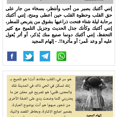
إنني أكتبك بصبر من أحب وأنتظر، بسخاء من جار على
حق القلب وحظوة القلب حين أعطى ومنح، إنني أكتبك
برحابة ليلة شتاء فتحت ذراعيها بشوق من يتربص للمطر،
إنني أكتبك وكأنك جذل الحديث وجزيل التلميح مع كثير
التحفظ، إنني أكتبك دونما صنيع منك يُذكر، أو أثر يُعول
عليه أو وعد عُمر؛ أو مأثرة!!. - إلهام المجيد