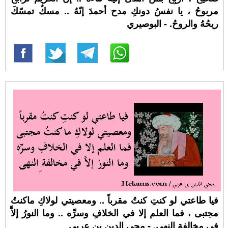
مربوحُ ، يا نفسُ دونكِ مدح أحمدَ إنّهُ .. مسكٌ تمسّكَ
ريحُهُ والروحُ. - البوصيري
فيا طاعتي لو كنتِ كنتُ مقرباً .. ومعصيتي لولاكِ ماكنتُ
مجتبى ، فما العلم إلا في الخلافِ وسرِّه .. وما النورُ إلاَّ
في مخالفة ِالنهى. - محي الدين بن عربي