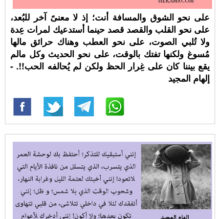
على نحو الشوق والمسافة أنت؛ إذ لا معنىً آخر للبُعد،
على نحو القلب والقصد قصد حينما أستدعيك لمرات عِدة
ولا تُلبي الصوت، على نحو العطب وهناك حرائق مالها
مُسوغ ولكنها تفتك بالوقت، على نحو الحديث وكل مالم
يقع بيننا كان على غِرار الحظ ولكن لم يُحالفه الحب!!. -
إلهام المجيد