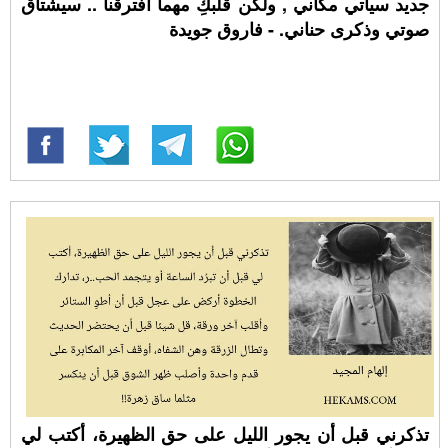
جديد سيأتي مكاني , ولكن قلبكِ مهما افترقنا .. سيشتاق
صوتي وذكرى حناني. - فاروق جويدة
تذكرني قبل أن يجور الليل على حق الظهيرة، أكتب لي