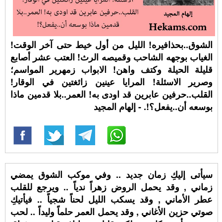
الشوق..بحذافيره! الليل من أول خيط حتى آخر الوقت!
الغياب بوجهه الشاحب وقميصه الرث! العتب عشر أصابع
قليلة الحيلة وكتف واهن! الابواب زمهرير المواسم؛
وصرير الاسئلة! المرايا عينين زائغتين في الوقار!
القلب..حرفين عابرين قد اودى به! العمر..بلا قدمين ماذا
بوسعه أن..يفعل؟!. - إلهام المجيد
سيأتى إليكِ زمان جديد .. وفي موكب الشوق يمضي
زماني , وقد يحمل الروض زهراً ندياً .. ويرجع للقلب
عطر الأماني , وقد يسكب الليل لحناً شجياً .. فيأتيكِ
صوتي حزين الأغاني , وقد يحمل العمر حلماً وليداً .. لحب