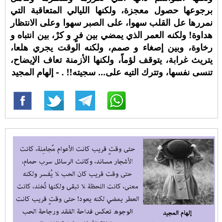
برجوعها حصول معجزة، ولكنها الليالي المتعاقبة التي
نمررها عل القلب سهوا، على الصبر سهوا وعلى الانتظار
هداوة! ولكنه العمر الذي يمضي بين فرٍ و كرْ، بين انتباه و
رخاوة، وبين إصغاء و صمم، ولكنه الوقت يجري هلعا،
يتريث غرابة، يتوقف لؤماً، ولكنها الأزمنة تعاف الإيضاح،
تنسى نفسها، وتترك التيه على... سجيته!! ⁧. - إلهام المجيد