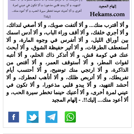
و ألا أقترب منك... و ألا ألتفت صوبك، و ألا أصغي لندائك،
و ألا أجري خلفك، و ألا أقف وراء الباب، و ألا أدس اسمك
بين أوراق الليل، و ألا أتفرس في وجوه المارة، و ألا
أستعطف الطرقات، و ألا أثير حفيظة الشوق، و ألا أبحث
عنك في كومة قش، و ألا أتذكر ذاك الحلم، و ألا أنتبه
لفوات المطر، و ألا أستوقف العمر، و ألا أقتص من
الذاكرة، و ألا ارتجي منك توضيح، و ألا أحتسب أيام
تفريطك، و ألا أتربص ظلك، و ألا أتأهب لعطرك، و ألا
أحشد التنهيد، و ألا يبدو قلبي مذعورا، و ألا تكون في
عيني لمرة أخرى، و ألا أعنيك حينما تخطر سيرة الحب، و
ألا أعود منك... إليك!!. - إلهام المجيد