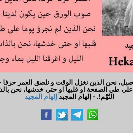
تفاصيل، نحن الذين نغزل الوقت و نلصق العمر حرف
لى طي الصفحة او قلبها او حتى خدشها، نحن بالذات 
التُهْم!. - إلهام المجيد
إلهام المجيد