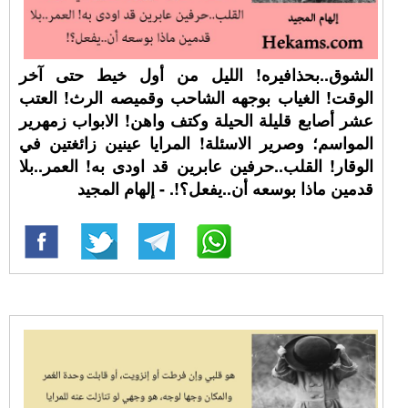
الشوق..بحذافيره! الليل من أول خيط حتى آخر
الوقت! الغياب بوجهه الشاحب وقميصه الرث! العتب
عشر أصابع قليلة الحيلة وكتف واهن! الابواب زمهرير
المواسم؛ وصرير الاسئلة! المرايا عينين زائغتين في
الوقار! القلب..حرفين عابرين قد اودى به! العمر..بلا
قدمين ماذا بوسعه أن..يفعل؟!. - إلهام المجيد