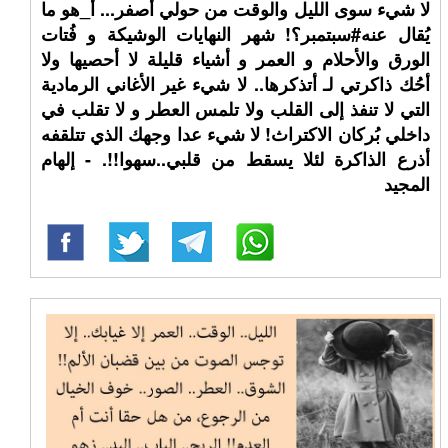
لا شيء سوى الليل والوقت من حولي أصفر... أ_هو ما
يُقال عنه#سبتمبر؟! شهر النهايات الوشيكة و فُتات
الورق والأحلام و العمر و أشياء قليلة لا أحصيها ولا
أحُك ذاكرتي لـ أتذكرها.. لا شيء غير الأغاني الرمادية
التي لا تنفذ إلى القلب ولا تلمس العطر و لا تقلب في
داخلي بُركان الاكتراث! لا شيء عدا وجهك الذي تتلقفه
أذرع الذاكرة لئلا يسقط من قلبي..سهوا!!. - إلهام
المجيد