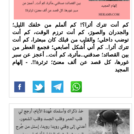
كم أنت تترك أثرا؟! كم ألملم من خلفك الليل؛
والجدران والصورَ، كم أنت ترزم الوقت، كم أنت
توضب داخلي؛ والقلب من قبلك كان مبعثرا، كم أنت
تترك أثرا.. كم أني أُشكل أصابعي؛ فجمع العطر من
بين القصائد؛ صدقني..مأثرة، كم أنت.. أعجز عن سبر
غورها، كل قصد عن ألف معنىً؛ ثرثرة!!. - إلهام
المجيد