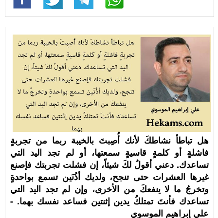
هل تباطأ نشاطكَ لأنك أُصِبتَ بالخيبة ربما من تجربةٍ
فاشلةٍ أو كلمةٍ قاسيةٍ سمعتها، أو لم تجد اليد التي
تساعدك. دعني أقولُ لكَ شيئاً، إن فشلت تجربتك فإصنع
غيرها العشرات حتى تنجح، ولديك أذُنَين تسمع بواحدةٍ
وتخرجُ ما لا ينفعكَ من الأخرى، وإن لم تجد اليد التي
تساعدك فأنتَ تمتلكُ يدين إثنتين فساعد نفسك بهما. -
علي إبراهيم الموسوي