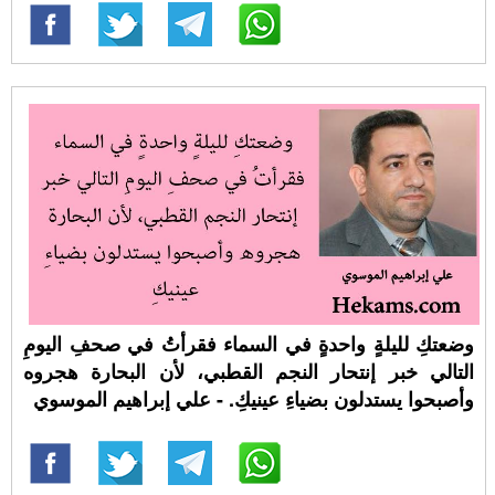
وضعتكِ لليلةٍ واحدةٍ في السماء فقرأتُ في صحفِ اليومِ
التالي خبر إنتحار النجم القطبي، لأن البحارة هجروه
وأصبحوا يستدلون بضياءِ عينيكِ. - علي إبراهيم الموسوي