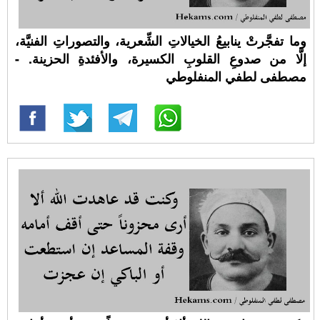
وما تفجَّرتْ ينابيعُ الخيالاتِ الشِّعرية، والتصوراتِ الفنيَّة،
إلَّا من صدوعِ القلوبِ الكسيرة، والأفئدةِ الحزينة. -
مصطفى لطفي المنفلوطي