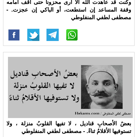
وكنت قد عاهدت الله ألا أرى محزوناً حتى أقف أمامه
وقفة المساعد إن استطعت، أو الباكي إن عجزت. -
مصطفى لطفي المنفلوطي
‏بعضُ الأصحابِ قناديل ، لا تفيها القلوبُ منزلة ، ولا
تستوفيها الأقلامُ ثناءً. - مصطفى لطفي المنفلوطي