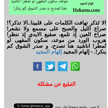
الا تَذكر تهافت الكلمات على قلبينا..الا تذكر؟!
صراع الليل والصبح على مسمع ولا نشعر!
صراخ العين إذ تلمع، صقيع الايدي إذ ننظر!
هروب الورد من موعد، سكون المقهى لو
تُمطر! اناشيد هنا تصدح، و صدر الشوق كم
ينكر!. - إلهام المجيد
إلهام المجيد
التبليغ عن مشكلة
لا تنسى متابعة صفحتنا على تويتر