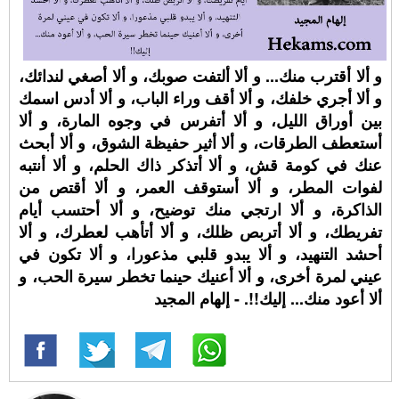
و ألا أقترب منك... و ألا ألتفت صوبك، و ألا أصغي لندائك،
و ألا أجري خلفك، و ألا أقف وراء الباب، و ألا أدس اسمك
بين أوراق الليل، و ألا أتفرس في وجوه المارة، و ألا
أستعطف الطرقات، و ألا أثير حفيظة الشوق، و ألا أبحث
عنك في كومة قش، و ألا أتذكر ذاك الحلم، و ألا أنتبه
لفوات المطر، و ألا أستوقف العمر، و ألا أقتص من
الذاكرة، و ألا ارتجي منك توضيح، و ألا أحتسب أيام
تفريطك، و ألا أتربص ظلك، و ألا أتأهب لعطرك، و ألا
أحشد التنهيد، و ألا يبدو قلبي مذعورا، و ألا تكون في
عيني لمرة أخرى، و ألا أعنيك حينما تخطر سيرة الحب، و
ألا أعود منك... إليك!!. - إلهام المجيد