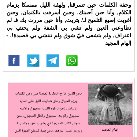
وخفة الكلمات حين تسرقنا, ولهفة الليل ممسكا بزمام
الكلام, وأنا حين أحببتك, وحين أسرفت بالكتمان, وحين
أغويت إصبع التلميح لـ/ يتريث, وأنا حين مررت بك فـ لم
تطاوعني العين ولم تشي بي الشفة ولم يحتفِ بي
اعتراف, ولم يتشفى فيّ شوق ولم تنتشي بي قصيدة!. -
إلهام المجيد