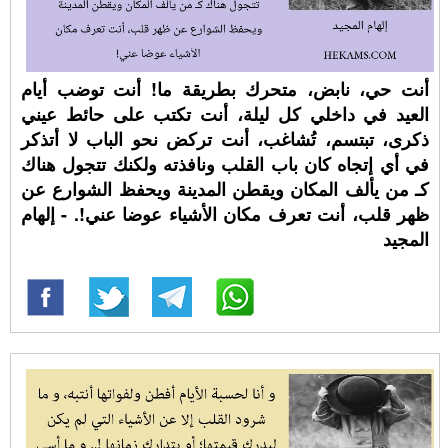
أنت حي، نابض، متحرك بطريقة ما! أنت توضب أيام
العيد في داخلي كل ليلة، أنت تكتب على حائط عيني
ذكرى، تبتسم، تُشاغب، أنت تركض نحو الباب لا أتذكر
في أي إتجاه كان باب القلب ونافذته ولكنك تتجول هناك
كـ من يألف المكان ويقطن المدينة ويحفظ الشوارع عن
ظهر قلب، أنت تعرف مكان الأشياء عوضا عني!. - إلهام
المجيد