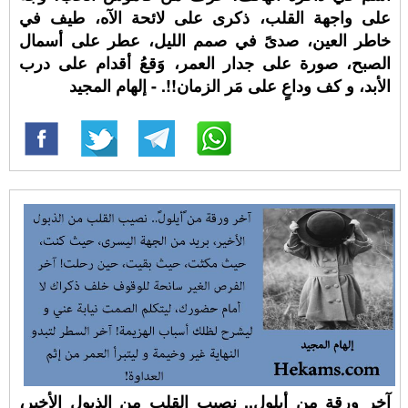
على واجهة القلب، ذكرى على لائحة الآه، طيف في
خاطر العين، صدىً في صمم الليل، عطر على أسمال
الصبح، صورة على جدار العمر، وَقعُ أقدام على درب
الأبد، و كف وداعٍ على مَر الزمان!!. - إلهام المجيد
آخر ورقة من ⁧‫أيلول‬⁩.. نصيب القلب من الذبول الأخير،