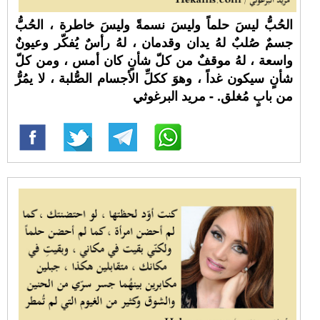
الحُبُّ ليسَ حلماً وليسَ نسمةً وليسَ خاطرة ، الحُبُّ
جسمٌ صُلبٌ لهُ يدان وقدمان ، لهُ رأسٌ يُفكّر وعيونٌ
واسعة ، لهُ موقفٌ من كلّ شأنٍ كان أمس ، ومن كلّ
شأنٍ سيكون غداً ، وهوَ ككلِّ الأجسام الصُّلبة ، لا يمُرُّ
من بابٍ مُغلق. - مريد البرغوثي