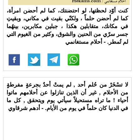
كنت أوّد لحظتها، لو احتضنتك، كما لم أحضن امرأة،
كما لم أحضن حلماً ، ولكنّي بقيت في مكاني، وبقيتِ
في مكانك، متقابلين هكذا ، جبلين مكابرين، بينهُما
جسر سرّي من الحنين والشوق، وكثير من الغيوم التي
لم تُمطر. - أحلام مستغانمي
لا تسْخَرْ من حُلم أحد , لم يمتْ أحدٌ بجرعةٍ مفرطةٍ
من الأحلام , غير أن الذين تنازلوا عن أحلامهم ماتوا
أحياء ! ما تراه مستحيلاً سيأتي يوم ويتحقق , كل ما
في الدنيا كان حلماً في يوم من الأيام. - أدهم شرقاوي