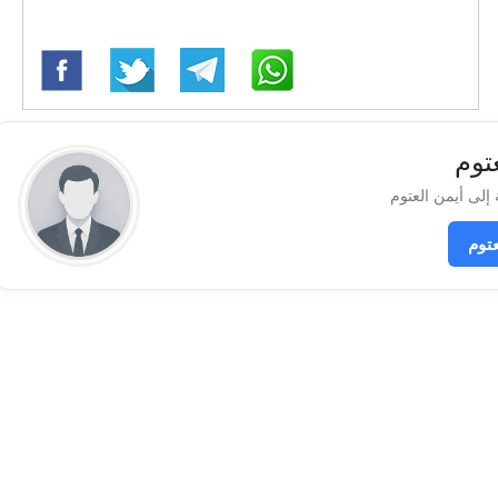
توم
توم