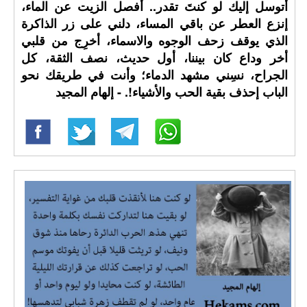
أتوسل إليك لو كنتَ تقدر.. أفصل الزيت عن الماء،
إنزع العطر عن باقي المساء، دلني على زر الذاكرة
الذي يوقف زحف الوجوه والاسماء، أخرِج من قلبي
أخر وداع كان بيننا، أول حديث، نصف الثقة، كل
الجراح، نسِني مشهد الدماء؛ وأنت في طريقك نحو
الباب إحذف بقية الحب والأشياء!. - إلهام المجيد