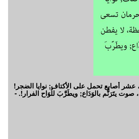
، عشر أصابع تحمل على الأكتاف; نوايا الضجر!
َرَنُّم بالوَدَاع; ويطَرَّبَ للُوَاح الفرار!. -