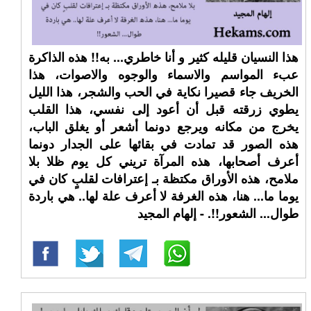
هذا النسيان قليله كثير و أنا خاطري... به!! هذه الذاكرة
عبء المواسم والاسماء والوجوه والاصوات، هذا
الخريف جاء قصيرا نكاية في الحب والشجر، هذا الليل
يطوي زرقته قبل أن أعود إلى نفسي، هذا القلب
يخرج من مكانه ويرجع دونما أشعر أو يغلق الباب،
هذه الصور قد تمادت في بقائها على الجدار دونما
أعرف أصحابها، هذه المرآة تريني كل يوم ظلا بلا
ملامح، هذه الأوراق مكتظة بـ إعترافات لقلبٍ كان في
يوما ما... هنا، هذه الغرفة لا أعرف علة لها.. هي باردة
طوال... الشعور!!. - إلهام المجيد