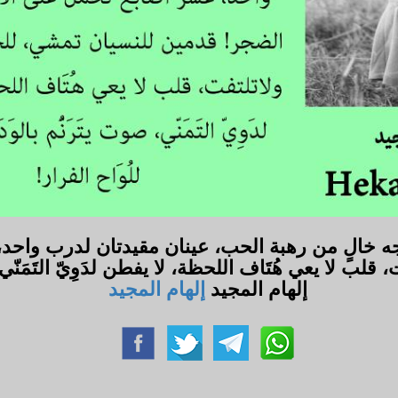
 وجه خالٍ من رهبة الحب، عينان مقيدتان لدرب واحد
يعي هُتَاف اللحظة، لا يفطن لدَوِيّ التَمَنّي، صوت يت
إلهام المجيد
إلهام المجيد