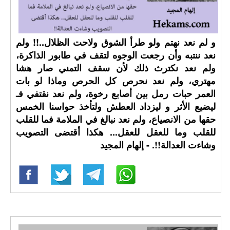
و لم نعد نهتم ولو طرأ الشوق ولاحت الظلال..!! ولم
نعد ننتبه وأن رجعت الوجوه لتقف في طابور الذاكرة،
ولم نعد نكترث ذلك لأن سقف التمني صار هشا
مهتري، ولم نعد نحرص كل الحرص وماذا لو بات
العمر حبات رمل بين أصابع رخوة، ولم نعد نقتفي فـ
ليضيع الأثر و ليزداد العطش ولتأخذ حواسنا الخمس
حقها من الانصياع، ولم نعد نبالغ في الملامة فما للقلب
للقلب وما للعقل للعقل... هكذا أقتضى التصويب
وشاءت العدالة!!. - إلهام المجيد