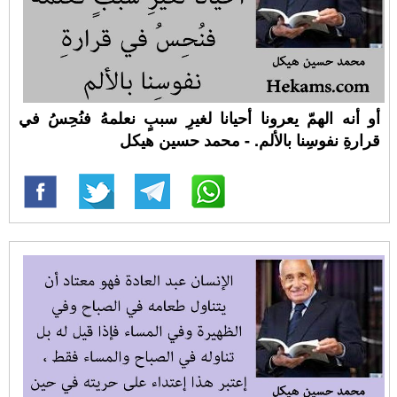
أو أنه الهمّ يعرونا أحيانا لغيرِ سببٍ نعلمهُ فنُحِسُ في
قرارةِ نفوسِنا بالألم. - محمد حسين هيكل