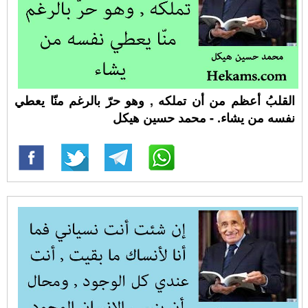
القلبُ أعظم من أن تملكه , وهو حرّ بالرغم منّا يعطي
نفسه من يشاء. - محمد حسين هيكل