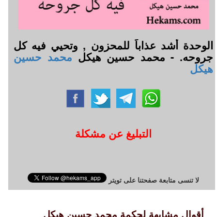
الوحدة أشد عذاباً للمحزون , وتحيي فيه كل
جروحه. - محمد حسين هيكل
محمد حسين
هيكل
التبليغ عن مشكلة
لا تنسى متابعة صفحتنا على تويتر
أقوال مشابهة لحكمة محمد حسين هيكل