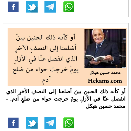
أو كأنه ذلك الحنين بينَ أضلعنا إلى النصفِ الآخرِ الذي
انفصل عنّا في الأزلِ يومَ خرجت حواء من ضلعِ آدم. -
محمد حسين هيكل