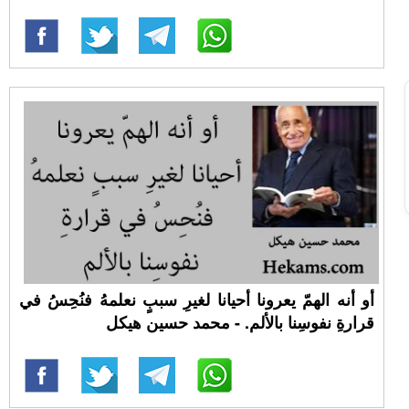
أو أنه الهمّ يعرونا أحيانا لغيرِ سببٍ نعلمهُ فنُحِسُ في
قرارةِ نفوسِنا بالألم. - محمد حسين هيكل