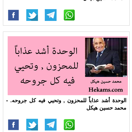
الوحدة أشد عذاباً للمحزون , وتحيي فيه كل جروحه. -
محمد حسين هيكل