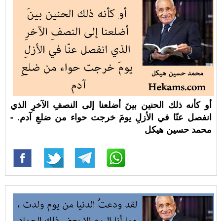
أو كأنه ذلك الحنين بينَ أضلعنا إلى النصفِ الآخرِ الذي
انفصل عنّا في الأزلِ يومَ خرجت حواء من ضلعِ آدم. -
محمد حسين هيكل