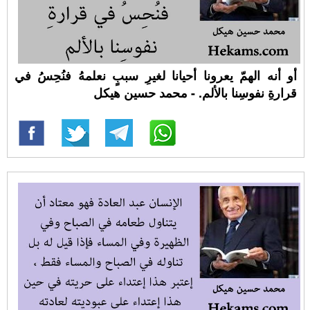
أو أنه الهمّ يعرونا أحيانا لغيرِ سببٍ نعلمهُ فنُحِسُ في
قرارةِ نفوسِنا بالألم. - محمد حسين هيكل