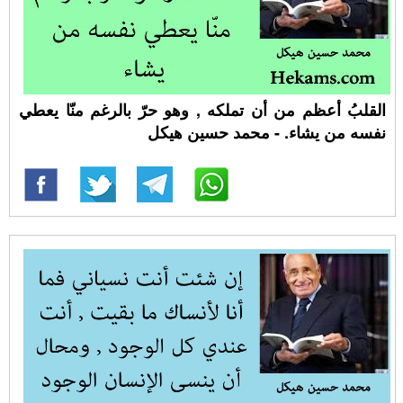
القلبُ أعظم من أن تملكه , وهو حرّ بالرغم منّا يعطي
نفسه من يشاء. - محمد حسين هيكل