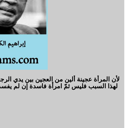
لأن المرأة عجينة ألين من العجين بين يدي الرج
لهذا السبب فليس ثمّ امرأة فاسدة إن لم يفسد