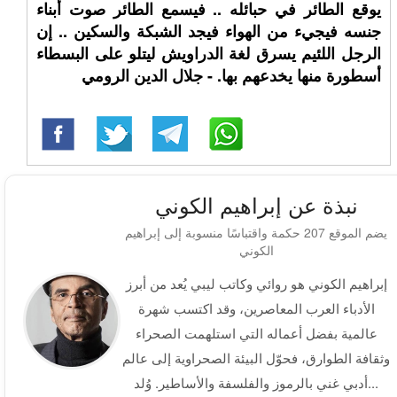
يوقع الطائر في حبائله .. فيسمع الطائر صوت أبناء
جنسه فيجيء من الهواء فيجد الشبكة والسكين .. إن
الرجل اللئيم يسرق لغة الدراويش ليتلو على البسطاء
أسطورة منها يخدعهم بها. - جلال الدين الرومي
نبذة عن إبراهيم الكوني
يضم الموقع 207 حكمة واقتباسًا منسوبة إلى إبراهيم
الكوني
إبراهيم الكوني هو روائي وكاتب ليبي يُعد من أبرز
الأدباء العرب المعاصرين، وقد اكتسب شهرة
عالمية بفضل أعماله التي استلهمت الصحراء
وثقافة الطوارق، فحوّل البيئة الصحراوية إلى عالم
أدبي غني بالرموز والفلسفة والأساطير. وُلد...