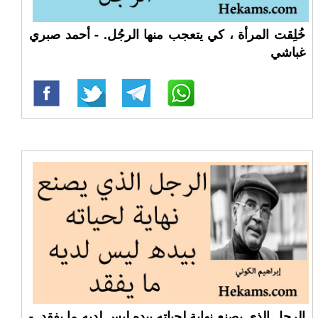
خُلِقت المرأة ، كي يتعجب منها الرجُل. - أحمد صبري
غباشي
الرجل الذي يصنع نهاية لحياته بيده ليس لديه ما يفقد. -