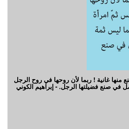
 منها غانية ! ربما لأن روحها في روح الرجل
 في صنع فضيلتها الرجل. - إبراهيم الكوني